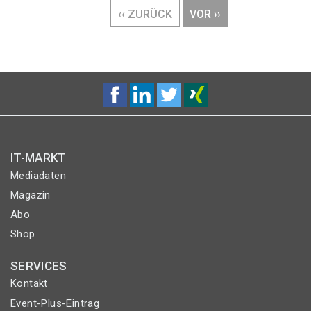
VORHERIGE
‹‹ ZURÜCK
NÄCHSTE
VOR ››
SEITE
SEITE
IT-MARKT
Mediadaten
Magazin
Abo
Shop
SERVICES
Kontakt
Event-Plus-Eintrag