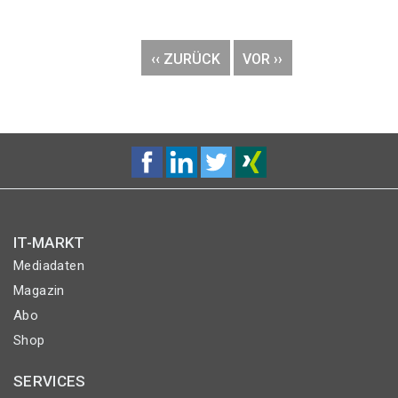
Seitennummerierung
VORHERIGE
‹‹ ZURÜCK
NÄCHSTE
VOR ››
SEITE
SEITE
IT-MARKT
Mediadaten
Magazin
Abo
Shop
SERVICES