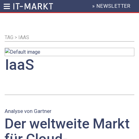
» NEWSLETTER
HEADER
MENU
Direkt
zum
Inhalt
TAG > IAAS
IaaS
Analyse von Gartner
Der weltweite Markt
für Cloud-