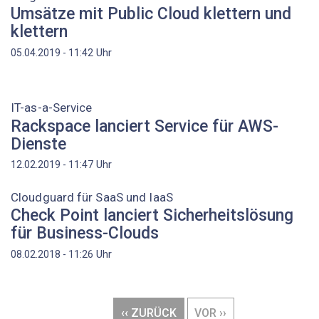
Umsätze mit Public Cloud klettern und
klettern
Uhr
05.04.2019 - 11:42
IT-as-a-Service
Rackspace lanciert Service für AWS-
Dienste
Uhr
12.02.2019 - 11:47
Cloudguard für SaaS und IaaS
Check Point lanciert Sicherheitslösung
für Business-Clouds
Uhr
08.02.2018 - 11:26
Seitennummerierung
VORHERIGE
‹‹ ZURÜCK
NÄCHSTE
VOR ››