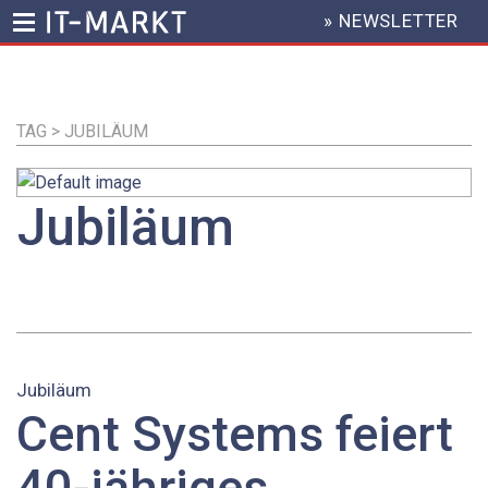
» NEWSLETTER
HEADER
MENU
Direkt
zum
Inhalt
TAG > JUBILÄUM
Jubiläum
Jubiläum
Cent Systems feiert
40-jähriges