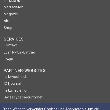
IT-MARKT
Mediadaten
Magazin
Abo
Shop
SERVICES
Kontakt
Event-Plus-Eintrag
Login
PARTNER-WEBSITES
netzwoche.ch
ICTjournal
netzmedien.ch
Swisscybersecurity.net
© NETZMEDIEN AG 2026
Diese Website verwendet Cookies und Analysetools, um die