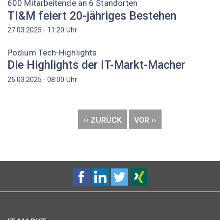
600 Mitarbeitende an 6 Standorten
TI&M feiert 20-jähriges Bestehen
Uhr
27.03.2025 - 11:20
Podium Tech-Highlights
Die Highlights der IT-Markt-Macher
Uhr
26.03.2025 - 08:00
Seitennummerierung
VORHERIGE
‹‹ ZURÜCK
NÄCHSTE
VOR ››
SEITE
SEITE