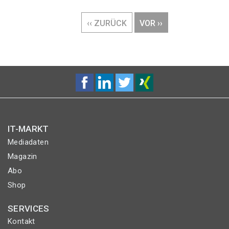
Seitennummerierung
VORHERIGE
‹‹ ZURÜCK
NÄCHSTE
VOR ››
SEITE
SEITE
IT-MARKT
Mediadaten
Magazin
Abo
Shop
SERVICES
Kontakt