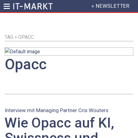
» NEWSLETTER
HEADER
MENU
Direkt
zum
Inhalt
TAG > OPACC
Opacc
Interview mit Managing Partner Cris Wouters
Wie Opacc auf KI,
Swissness und