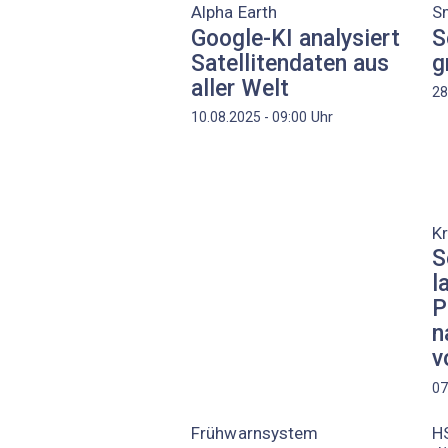
Alpha Earth
S
Google-KI analysiert
S
Satellitendaten aus
g
aller Welt
28
Uhr
10.08.2025 - 09:00
Kr
S
l
P
n
v
07
Frühwarnsystem
HS