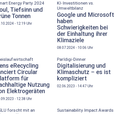
mart Energy Party 2024
KI-Investitionen vs.
Umweltbilanz
oul, Tiefsinn und
Google und Microsof
rüne Tonnen
haben
Uhr
.10.2024 - 12:19
Schwierigkeiten bei
der Einhaltung ihrer
Klimaziele
Uhr
08.07.2024 - 10:06
eislaufwirtschaft
Parldigi-Dinner
ens eRecycling
Digitalisierung und
anciert Circular
Klimaschutz – es ist
latform für
kompliziert
achhaltige Nutzung
Uhr
02.06.2023 - 14:47
on Elektrogeräten
Uhr
.09.2023 - 12:38
LU forscht mit an
Sustainability Impact Awards