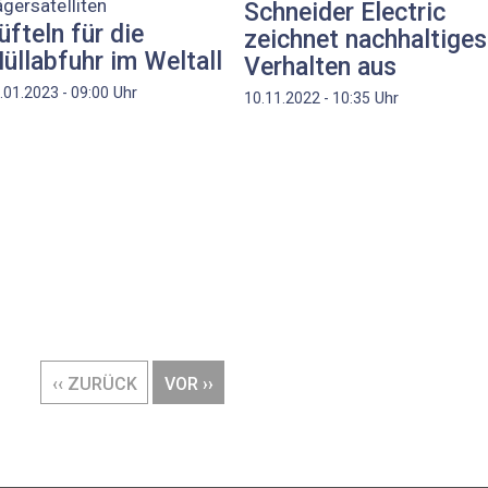
gersatelliten
Schneider Electric
üfteln für die
zeichnet nachhaltiges
üllabfuhr im Weltall
Verhalten aus
Uhr
.01.2023 - 09:00
Uhr
10.11.2022 - 10:35
VORHERIGE
‹‹ ZURÜCK
NÄCHSTE
VOR ››
SEITE
SEITE