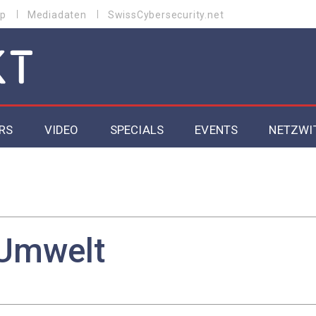
p
Mediadaten
SwissCybersecurity.net
RS
VIDEO
SPECIALS
EVENTS
NETZWI
Datacenter 2026
Cybersecurity 2026
ity
Cloud & Managed Services 2026
Umwelt
SGVO
Artificial Intelligence 2025