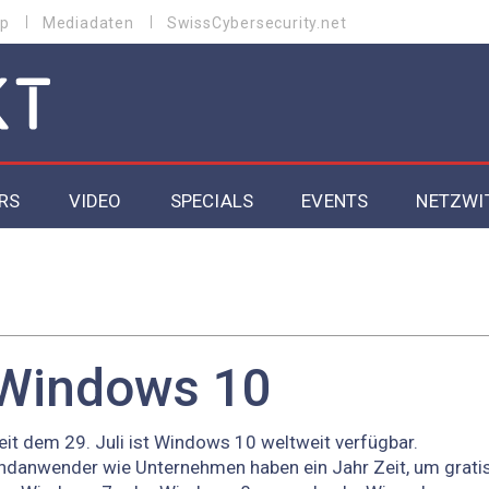
p
Mediadaten
SwissCybersecurity.net
RS
VIDEO
SPECIALS
EVENTS
NETZWI
Datacenter 2026
Cybersecurity 2026
ity
Cloud & Managed Services 2026
Windows 10
SGVO
Artificial Intelligence 2025
eit dem 29. Juli ist Windows 10 weltweit verfügbar.
ndanwender wie Unternehmen haben ein Jahr Zeit, um grati