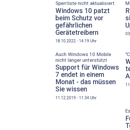
Sperrliste nicht aktualisiert
M
Windows 10 patzt
R
beim Schutz vor
s
gefährlichen
U
Gerätetreibern
03
Uhr
18.10.2022 - 14:19
Auch Windows 10 Mobile
"C
nicht länger unterstützt
W
Support für Windows
t
7 endet in einem
A
Monat - das müssen
11
Sie wissen
Uhr
11.12.2019 - 11:34
E
F
T