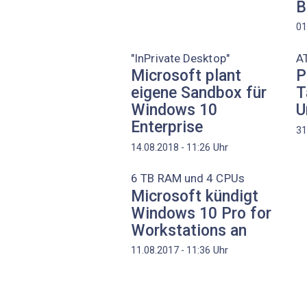
B
01
"InPrivate Desktop"
AT
Microsoft plant
P
eigene Sandbox für
T
Windows 10
U
Enterprise
31
Uhr
14.08.2018 - 11:26
6 TB RAM und 4 CPUs
Microsoft kündigt
Windows 10 Pro for
Workstations an
Uhr
11.08.2017 - 11:36
Seitennummerierung