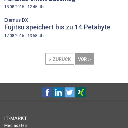
Uhr
18.08.2015 - 12:45
Eternus DX
Fujitsu speichert bis zu 14 Petabyte
Uhr
17.08.2015 - 13:58
Seitennummerierung
VORHERIGE
‹‹ ZURÜCK
NÄCHSTE
VOR ››
SEITE
SEITE
IT-MARKT
Mediadaten