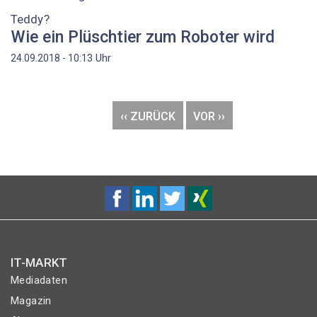
Teddy?
Wie ein Plüschtier zum Roboter wird
Uhr
24.09.2018 - 10:13
Seitennummerierung
VORHERIGE
‹‹ ZURÜCK
NÄCHSTE
VOR ››
SEITE
SEITE
IT-MARKT
Mediadaten
Magazin