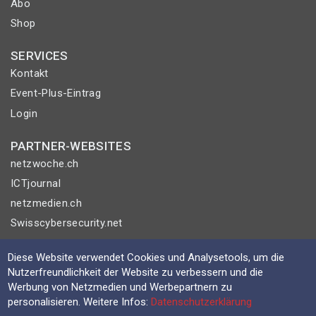
Abo
Shop
SERVICES
Kontakt
Event-Plus-Eintrag
Login
PARTNER-WEBSITES
netzwoche.ch
ICTjournal
netzmedien.ch
Swisscybersecurity.net
© NETZMEDIEN AG 2026
Diese Website verwendet Cookies und Analysetools, um die
Nutzerfreundlichkeit der Website zu verbessern und die
Impressum
Werbung von Netzmedien und Werbepartnern zu
AGB
personalisieren. Weitere Infos:
Datenschutzerklärung
Nutzungsbestimmungen