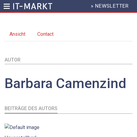
» NEWSLETTER
HEADER
MENU
Direkt
zum
Ansicht
(aktiver
Contact
Inhalt
Primary
Reiter)
tabs
AUTOR
Barbara
Camenzind
BEITRÄGE DES AUTORS