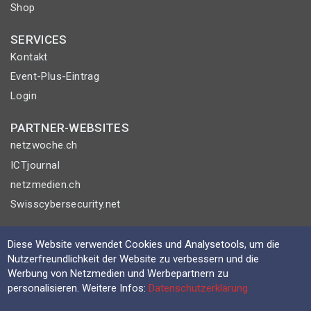
Shop
SERVICES
Kontakt
Event-Plus-Eintrag
Login
PARTNER-WEBSITES
netzwoche.ch
ICTjournal
netzmedien.ch
Swisscybersecurity.net
© NETZMEDIEN AG 2026
Diese Website verwendet Cookies und Analysetools, um die
Impressum
Nutzerfreundlichkeit der Website zu verbessern und die
AGB
Werbung von Netzmedien und Werbepartnern zu
personalisieren. Weitere Infos:
Datenschutzerklärung
Nutzungsbestimmungen