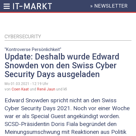
» NEWSLETTER
HEADER
MENU
Direkt
zum
Inhalt
CYBERSECURITY
"Kontroverse Persönlichkeit"
Update: Deshalb wurde Edward
Snowden von den Swiss Cyber
Security Days ausgeladen
Mo 01.03.2021 - 12:19
Uhr
von
Coen Kaat
und
René Jaun
und kfi
Edward Snowden spricht nicht an den Swiss
Cyber Security Days 2021. Noch vor einer Woche
war er als Special Guest angekündigt worden.
SCSD-Präsidentin Doris Fiala begründet den
Meinungsumschwung mit Reaktionen aus Politik