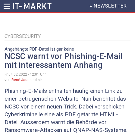
» NEWSLETTER
HEADER
MENU
Direkt
zum
Inhalt
CYBERSECURITY
Angehängte PDF-Datei ist gar keine
NCSC warnt vor Phishing-E-Mail
mit interessantem Anhang
Fr 04.02.2022 - 12:01
Uhr
von
René Jaun
und slk
Phishing-E-Mails enthalten häufig einen Link zu
einer betrügerischen Website. Nun berichtet das
NCSC vor einem neuen Trick. Dabei verschicken
Cyberkriminelle eine als PDF getarnte HTML-
Datei. Ausserdem warnt die Behörde vor
Ransomware-Attacken auf QNAP-NAS-Systeme.