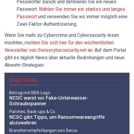
Passwörter zurück und definieren Sie ein neues
Passwort.
Wählen Sie immer ein starkes und langes
Passwort
und verwenden Sie wo immer möglich eine
Zwei-Faktor-Authentisierung.
Wenn Sie mehr zu Cybercrime und Cybersecurity lesen
möchten,
melden Sie sich hier für den wöchentlichen
Newsletter von Swisscybersecurity.net an
. Auf dem Portal
gibt es täglich News über aktuelle Bedrohungen und neue
Abwehr-Strategien.
ZUM THEMA
Betrug mit SBB-Logo
NCSC warnt vor Fake-Unterwasser-
Schraubspanner
Patches, Back-ups & Co.
NCSC gibt Tipps, um Ransomwareangriffe
abzuwehren
Branchenempfehlungen von Swico