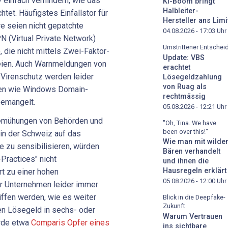
v einfach verhindern, wie das
KI-Boom bringt
Halbleiter-
tet. Häufigstes Einfallstor für
Hersteller ans Limi
e seien nicht gepatchte
04.08.2026 - 17:03
Uhr
(Virtual Private Network)
Umstrittener Entschei
die nicht mittels Zwei-Faktor-
Update: VBS
seien. Auch Warnmeldungen von
erachtet
e Virenschutz werden leider
Lösegeldzahlung
von Ruag als
men wie Windows Domain-
rechtmässig
bemängelt.
05.08.2026 - 12:21
Uhr
Bemühungen von Behörden und
"Oh, Tina. We have
been over this!"
in der Schweiz auf das
Wie man mit wilde
 zu sensibilisieren, würden
Bären verhandelt
ractices" nicht
und ihnen die
Hausregeln erklärt
t zu einer hohen
05.08.2026 - 12:00
Uhr
r Unternehmen leider immer
ffen werden, wie es weiter
Blick in die Deepfake-
Zukunft
ten Lösegeld in sechs- oder
Warum Vertrauen
urde etwa
Comparis Opfer eines
ins sichtbare