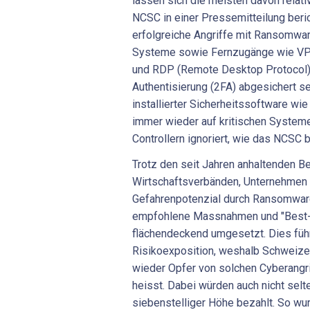
lassen sich die meisten davon relati
NCSC in einer Pressemitteilung berich
erfolgreiche Angriffe mit Ransomwar
Systeme sowie Fernzugänge wie VPN 
und RDP (Remote Desktop Protocol), 
Authentisierung (2FA) abgesichert 
installierter Sicherheitssoftware wi
immer wieder auf kritischen Syste
Controllern ignoriert, wie das NCSC 
Trotz den seit Jahren anhaltenden 
Wirtschaftsverbänden, Unternehmen 
Gefahrenpotenzial durch Ransomware
empfohlene Massnahmen und "Best-P
flächendeckend umgesetzt. Dies führ
Risikoexposition, weshalb Schweize
wieder Opfer von solchen Cyberangri
heisst. Dabei würden auch nicht sel
siebenstelliger Höhe bezahlt. So w