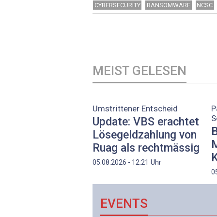
CYBERSECURITY
RANSOMWARE
NCSC
MEIST GELESEN
Umstrittener Entscheid
P
S
Update: VBS erachtet
B
Lösegeldzahlung von
M
Ruag als rechtmässig
K
Uhr
05.08.2026 - 12:21
0
EVENTS