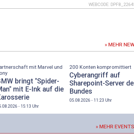
WEBCODE
DPF8_2264
» MEHR NE
artnerschaft mit Marvel und
200 Konten kompromittiert
ony
Cyberangriff auf
MW bringt "Spider-
Sharepoint-Server d
an" mit E-Ink auf die
Bundes
arosserie
Uhr
05.08.2026 - 11:23
Uhr
5.08.2026 - 15:13
» MEHR EVENT