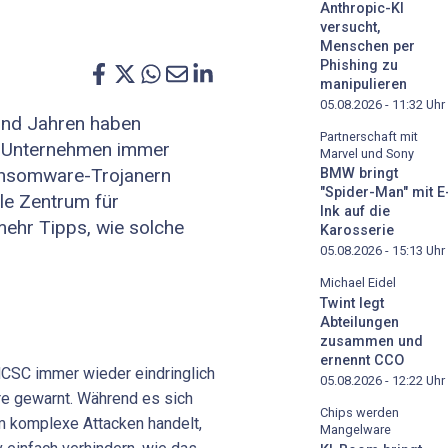
Anthropic-KI
versucht,
Menschen per
Phishing zu
manipulieren
05.08.2026 - 11:32
Uhr
und Jahren haben
Partnerschaft mit
r Unternehmen immer
Marvel und Sony
Ransomware-Trojanern
BMW bringt
"Spider-Man" mit E
le Zentrum für
Ink auf die
ehr Tipps, wie solche
Karosserie
05.08.2026 - 15:13
Uhr
Michael Eidel
Twint legt
Abteilungen
zusammen und
ernennt CCO
NCSC immer wieder eindringlich
05.08.2026 - 12:22
Uhr
e gewarnt. Während es sich
Chips werden
um komplexe Attacken handelt,
Mangelware