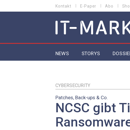
Direkt
Kontakt
E-Paper
Abo
Sho
HEADER
zum
MENU
Inhalt
MAIN NAVIGATION
NEWS
STORYS
DOSSIE
IoT
5G
CYBERSECURITY
Patches, Back-ups & Co.
Secur
NCSC gibt T
EU-D
Ransomware