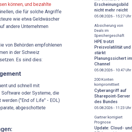
esen können, und bezahlte
Erscheinungsbild
nicht mehr reicht
nellen, die für solche Angriffe
05.08.2026 - 15:27
Uhr
 Akteure wie etwa Geldwäscher
Absicherung von
 auf andere Unternehmen
Deals im
Speichergeschäft
HPE trotzt
die von Behörden empfohlenen
Preisvolatilität und
men in der Schweiz
stärkt
Planungssichert i
setzen. Es sind dies:
Channel
05.08.2026 - 10:47
Uhr
agement
200 Konten
kompromittiert
nt und schnell mit
Cyberangriff auf
. Software oder Systeme, die
Sharepoint-Server
t werden ("End of Life" - EOL)
des Bundes
eparate, abgeschottete
05.08.2026 - 11:23
Uhr
Gartner korrigiert
Prognose
ngen:
Update: Cloud- un