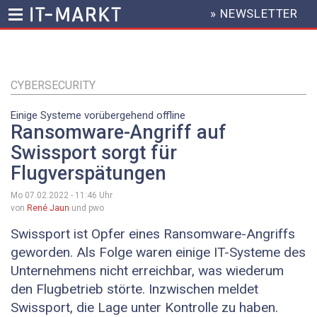
» NEWSLETTER
HEADER
MENU
Direkt
zum
Inhalt
CYBERSECURITY
Einige Systeme vorübergehend offline
Ransomware-Angriff auf
Swissport sorgt für
Flugverspätungen
Mo 07.02.2022 - 11:46
Uhr
von
René Jaun
und pwo
Swissport ist Opfer eines Ransomware-Angriffs
geworden. Als Folge waren einige IT-Systeme des
Unternehmens nicht erreichbar, was wiederum
den Flugbetrieb störte. Inzwischen meldet
Swissport, die Lage unter Kontrolle zu haben.