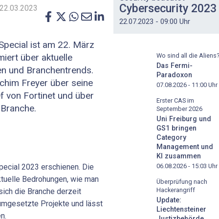
Cybersecurity 2023
22.03.2023
22.07.2023 - 09:00 Uhr
Special ist am 22. März
iert über aktuelle
Wo sind all die Aliens
Das Fermi-
n und Branchentrends.
Paradoxon
Achim Freyer über seine
07.08.2026 - 11:00
Uhr
f von Fortinet und über
Erster CAS im
-Branche.
September 2026
Uni Freiburg und
GS1 bringen
Category
Management und
KI zusammen
pecial 2023 erschienen. Die
06.08.2026 - 15:03
Uhr
ktuelle Bedrohungen, wie man
Überprüfung nach
Hackerangriff
sich die Branche derzeit
Update:
 umgesetzte Projekte und lässt
Liechtensteiner
en.
Justizbehörde