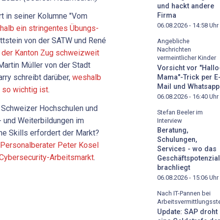
und hackt andere
Firma
rt in seiner Kolumne "Vom
06.08.2026 - 14:58
Uhr
alb ein stringentes Übungs-
ettstein von der SATW und René
Angebliche
Nachrichten
 der Kanton Zug schweizweit
vermeintlicher Kinder
Martin Müller von der Stadt
Vorsicht vor "Hallo
rry schreibt darüber,
weshalb
Mama"-Trick per E
Mail und Whatsapp
so wichtig ist
.
06.08.2026 - 16:40
Uhr
e Schweizer Hochschulen und
Stefan Beeler im
- und Weiterbildungen im
Interview
Beratung,
e Skills erfordert der Markt?
Schulungen,
e Personalberater Peter Kosel
Services - wo das
 Cybersecurity-Arbeitsmarkt
.
Geschäftspotenzial
brachliegt
06.08.2026 - 15:06
Uhr
Nach IT-Pannen bei
Arbeitsvermittlungsste
Update: SAP droht