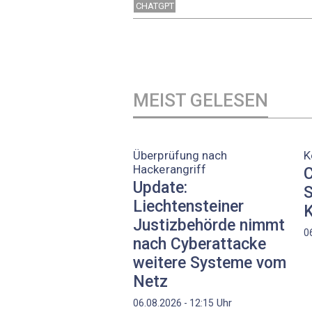
CHATGPT
MEIST GELESEN
Überprüfung nach
K
Hackerangriff
C
Update:
S
Liechtensteiner
K
Justizbehörde nimmt
0
nach Cyberattacke
weitere Systeme vom
Netz
Uhr
06.08.2026 - 12:15