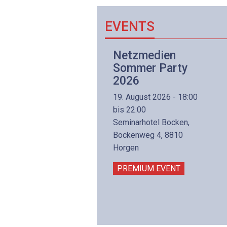
EVENTS
Netzwerk- und
Netzmedien
Internettechnologie
Sommer Party
Aufbaukurs
2026
(Präsenzkurs)
19. August 2026 - 18:00
8. November 2026 - 8:30
bis 22:00
is 17:00
Seminarhotel Bocken,
lltron AG
Bockenweg 4, 8810
intermättlistrasse 3
Horgen
506 Mägenwil
PREMIUM EVENT
PREMIUM EVENT