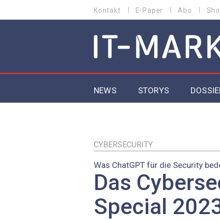
Direkt
Kontakt
E-Paper
Abo
Sho
HEADER
zum
MENU
Inhalt
MAIN NAVIGATION
NEWS
STORYS
DOSSIE
IoT
5G
CYBERSECURITY
Was ChatGPT für die Security bed
Secur
Das Cyberse
EU-D
Special 2023