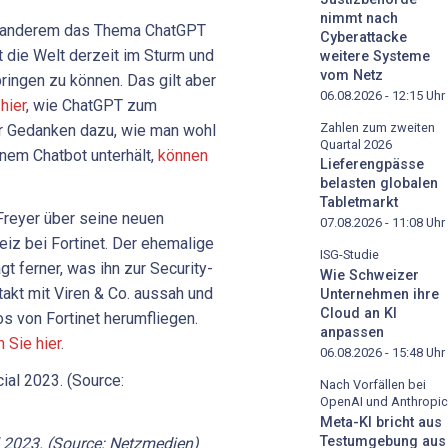
nimmt nach
er anderem das Thema ChatGPT
Cyberattacke
t die Welt derzeit im Sturm und
weitere Systeme
vom Netz
bringen zu können. Das gilt aber
06.08.2026 - 12:15
Uhr
hier
, wie ChatGPT zum
Zahlen zum zweiten
r Gedanken dazu, wie man wohl
Quartal 2026
inem Chatbot unterhält,
können
Lieferengpässe
belasten globalen
Tabletmarkt
Freyer über seine neuen
07.08.2026 - 11:08
Uhr
iz bei Fortinet. Der ehemalige
ISG-Studie
t ferner, was ihn zur Security-
Wie Schweizer
takt mit Viren & Co. aussah und
Unternehmen ihre
Cloud an KI
 von Fortinet herumfliegen.
anpassen
 Sie hier
.
06.08.2026 - 15:48
Uhr
Nach Vorfällen bei
OpenAI und Anthropic
Meta-KI bricht aus
Testumgebung aus
l 2023. (Source: Netzmedien)