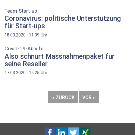
Team Start-up
Coronavirus: politische Unterstützung
für Start-ups
Uhr
18.03.2020 - 11:09
Covid-19-Abhilfe
Also schnürt Massnahmenpaket für
seine Reseller
Uhr
17.03.2020 - 15:25
Seitennummerierung
VORHERIGE
‹‹ ZURÜCK
NÄCHSTE
VOR ››
SEITE
SEITE