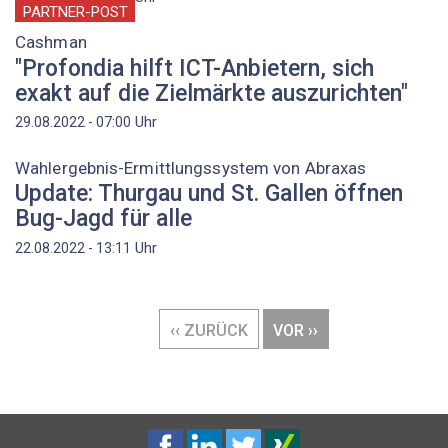
PARTNER-POST
Cashman
"Profondia hilft ICT-Anbietern, sich
exakt auf die Zielmärkte auszurichten"
Uhr
29.08.2022 - 07:00
Wahlergebnis-Ermittlungssystem von Abraxas
Update: Thurgau und St. Gallen öffnen
Bug-Jagd für alle
Uhr
22.08.2022 - 13:11
Seitennummerierung
VORHERIGE
‹‹ ZURÜCK
NÄCHSTE
VOR ››
SEITE
SEITE