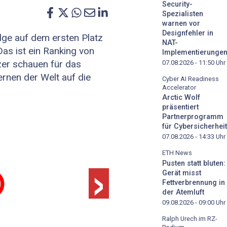
Security-
Spezialisten
warnen vor
Designfehler in
olge auf dem ersten Platz
NAT-
Das ist ein Ranking von
Implementierunge
er schauen für das
07.08.2026 - 11:50
Uhr
rnen der Welt auf die
Cyber AI Readiness
Accelerator
Arctic Wolf
präsentiert
Partnerprogramm
für Cybersicherheit
07.08.2026 - 14:33
Uhr
›
ETH News
Pusten statt bluten:
Gerät misst
Fettverbrennung in
der Atemluft
09.08.2026 - 09:00
Uhr
Ralph Urech im RZ-