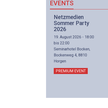
EVENTS
Netzwerk- und
Netzmedien
Internettechnologie
Sommer Party
Aufbaukurs
2026
(Präsenzkurs)
19. August 2026 - 18:00
8. November 2026 - 8:30
bis 22:00
is 17:00
Seminarhotel Bocken,
lltron AG
Bockenweg 4, 8810
intermättlistrasse 3
Horgen
506 Mägenwil
PREMIUM EVENT
PREMIUM EVENT