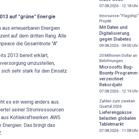
07.08.2026 - 12:18
Uhr
Innosuisse-"Flagship"
013
auf
"grüne"
Energie
Projekt
Mit Daten und
m aus erneuerbaren Energien
Digitalisierung
zent auf dem dritten Rang. Alle
gegen Diabetes
npeace die Gesamtnote "A".
09.08.2026 - 09:00
Uhr
ts 2013 bereit erklärt,
20 Millionen Dollar an
Belohnungen
ieversorgung umzustellen,
Microsofts Bug-
 sich sehr stark für den Einsatz
Bounty-Programm
verzeichnet
Rekordjahr
07.08.2026 - 12:19
Uhr
Zahlen zum zweiten
t es ein wenig anders aus.
Quartal 2026
iertel seiner Stromressourcen
Lieferengpässe
 aus Kohlekraftwerken. AWS
belasten globalen
Tabletmarkt
 Energien. Das bringt das
07.08.2026 - 11:08
Uhr
.