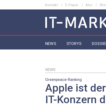
Direkt
Kontakt
E-Paper
Abo
Sho
HEADER
zum
MENU
Inhalt
MAIN NAVIGATION
NEWS
STORYS
DOSSIE
IoT
5G
NEWS
Greenpeace-Ranking
Secur
Apple ist de
EU-D
IT-Konzern d