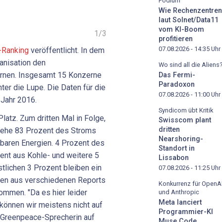
Podium
Wie Rechenzentren
laut Solnet/Data11
vom KI-Boom
1
/
3
profitieren
07.08.2026 - 14:35
Uhr
"-Ranking
veröffentlicht. In dem
anisation den
Wo sind all die Aliens
ernen. Insgesamt 15 Konzerne
Das Fermi-
Paradoxon
er die Lupe. Die Daten für die
07.08.2026 - 11:00
Uhr
Jahr 2016.
Syndicom übt Kritik
latz. Zum dritten Mal in Folge,
Swisscom plant
dritten
iehe 83 Prozent des Stroms
Nearshoring-
baren Energien. 4 Prozent des
Standort in
nt aus Kohle- und weitere 5
Lissabon
tlichen 3 Prozent bleiben ein
07.08.2026 - 11:25
Uhr
ten aus verschiedenen Reports
Konkurrenz für OpenA
mmen. "Da es hier leider
und Anthropic
Meta lanciert
 können wir meistens nicht auf
Programmier-KI
 Greenpeace-Sprecherin auf
Muse Code