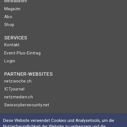
Mediadaten
Magazin
Abo
Shop
SERVICES
Kontakt
Event-Plus-Eintrag
Login
PARTNER-WEBSITES
netzwoche.ch
ICTjournal
netzmedien.ch
Swisscybersecurity.net
© NETZMEDIEN AG 2026
Diese Website verwendet Cookies und Analysetools, um die
Impressum
Nutzerfreundlichkeit der Website zu verbessern und die