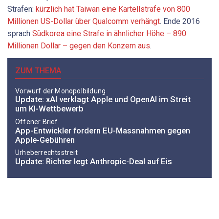
Strafen:
kürzlich hat Taiwan eine Kartellstrafe von 800
Millionen US-Dollar über Qualcomm verhängt
. Ende 2016
sprach
Südkorea eine Strafe in ähnlicher Höhe – 890
Millionen Dollar – gegen den Konzern aus
.
ZUM THEMA
Vorwurf der Monopolbildung
Update: xAI verklagt Apple und OpenAI im Streit
um KI-Wettbewerb
Offener Brief
App-Entwickler fordern EU-Massnahmen gegen
Apple-Gebühren
Urheberrechtsstreit
Update: Richter legt Anthropic-Deal auf Eis