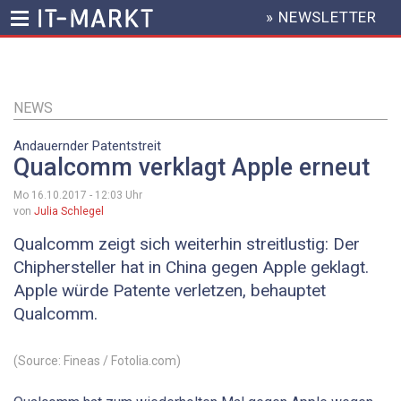
» NEWSLETTER
HEADER
MENU
Direkt
zum
Inhalt
NEWS
Andauernder Patentstreit
Qualcomm verklagt Apple erneut
Mo 16.10.2017 - 12:03
Uhr
von
Julia Schlegel
Qualcomm zeigt sich weiterhin streitlustig: Der
Chiphersteller hat in China gegen Apple geklagt.
Apple würde Patente verletzen, behauptet
Qualcomm.
(Source: Fineas / Fotolia.com)