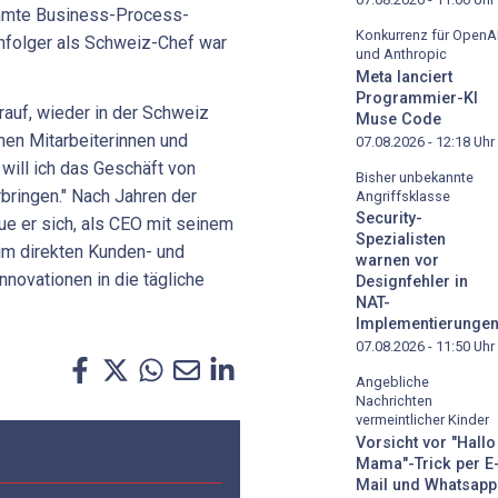
amte Business-Process-
Konkurrenz für OpenA
hfolger als Schweiz-Chef war
und Anthropic
Meta lanciert
Programmier-KI
arauf, wieder in der Schweiz
Muse Code
nen Mitarbeiterinnen und
07.08.2026 - 12:18
Uhr
will ich das Geschäft von
Bisher unbekannte
bringen." Nach Jahren der
Angriffsklasse
Security-
eue er sich, als CEO mit seinem
Spezialisten
 im direkten Kunden- und
warnen vor
nnovationen in die tägliche
Designfehler in
NAT-
Implementierunge
07.08.2026 - 11:50
Uhr
Angebliche
Nachrichten
vermeintlicher Kinder
Vorsicht vor "Hallo
Mama"-Trick per E
Mail und Whatsapp