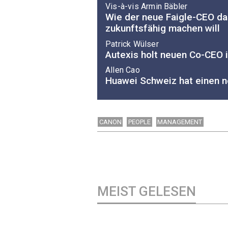
Vis-à-vis Armin Bäbler
Wie der neue Faigle-CEO d
zukunftsfähig machen will
Patrick Wülser
Autexis holt neuen Co-CEO i
Allen Cao
Huawei Schweiz hat einen 
CANON
PEOPLE
MANAGEMENT
MEIST GELESEN