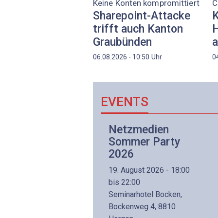
Keine Konten kompromittiert
C
Sharepoint-Attacke
K
trifft auch Kanton
H
Graubünden
a
Uhr
06.08.2026 - 10:50
0
EVENTS
Netzwerk- und
Netzmedien
Internettechnologie
Sommer Party
Aufbaukurs
2026
(Präsenzkurs)
19. August 2026 - 18:00
8. November 2026 - 8:30
bis 22:00
is 17:00
Seminarhotel Bocken,
lltron AG
Bockenweg 4, 8810