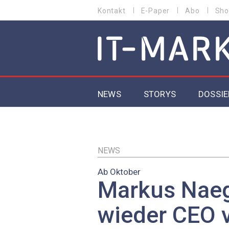
Direkt
Kontakt
E-Paper
Abo
Sho
HEADER
zum
MENU
Inhalt
MAIN NAVIGATION
NEWS
STORYS
DOSSIE
IoT
5G
NEWS
Ab Oktober
Secur
Markus Naeg
EU-D
wieder CEO 