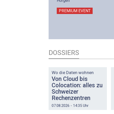
intermättlistrasse 3
Horgen
506 Mägenwil
PREMIUM EVENT
PREMIUM EVENT
DOSSIERS
DOSSIER
Wo die Daten wohnen
Von Cloud bis
Colocation: alles zu
Schweizer
Rechenzentren
07.08.2026 - 14:35 Uhr