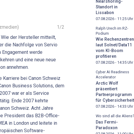
Nearshoring-
Standort in
Lissabon
07.08.2026 - 11:25
Uhr
tzmedien)
1
/
2
Ralph Urech im RZ-
Podium
ie der Hersteller mitteilt,
Wie Rechenzentren
r die Nachfolge von Servio
laut Solnet/Data11
vom KI-Boom
en Engagement werde
profitieren
kkehren und eine neue neue
07.08.2026 - 14:35
Uhr
non annehmen.
Cyber AI Readiness
Accelerator
e Karriere bei Canon Schweiz
Arctic Wolf
 Canon Business Solutions, dem
präsentiert
2007 war er als Service
Partnerprogramm
tätig. Ende 2007 kehrte
für Cybersicherheit
07.08.2026 - 14:33
Uhr
anon Schweiz. Acht Jahre
ce President das B2B-Office-
Wo sind all die Aliens
Das Fermi-
EA in London und leitete in
Paradoxon
ropäischen Software-
07.08.2026 - 11:00
Uhr