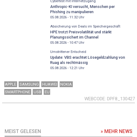
Cybertest mit Internetzugang
Anthropic-KI versucht, Menschen per
Phishing zu manipulieren
05.08.2026 - 11:32
Uhr
Absicherung von Deals im Speichergeschäft
HPE trotzt Preisvolatilität und stärkt
Planungssichert im Channel
05.08.2026 - 10:47
Uhr
Umstrittener Entscheid
Update: VBS erachtet Lösegeldzahlung von
Ruag als rechtmässig
05.08.2026 - 12:21
Uhr
APPLE
SAMSUNG
HUAWEI
NOKIA
SMARTPHONE
USB
EU
WEBCODE
DPF8_130427
MEIST GELESEN
» MEHR NEWS