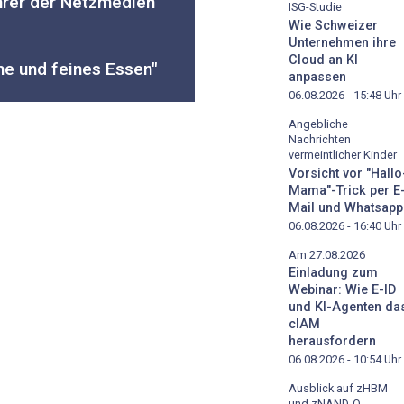
ahrer der Netzmedien
ISG-Studie
Wie Schweizer
Unternehmen ihre
Cloud an KI
he und feines Essen"
anpassen
06.08.2026 - 15:48
Uhr
Angebliche
Nachrichten
vermeintlicher Kinder
Vorsicht vor "Hallo
Mama"-Trick per E
Mail und Whatsapp
06.08.2026 - 16:40
Uhr
Am 27.08.2026
Einladung zum
Webinar: Wie E-ID
und KI-Agenten da
cIAM
herausfordern
06.08.2026 - 10:54
Uhr
Ausblick auf zHBM
und zNAND-O