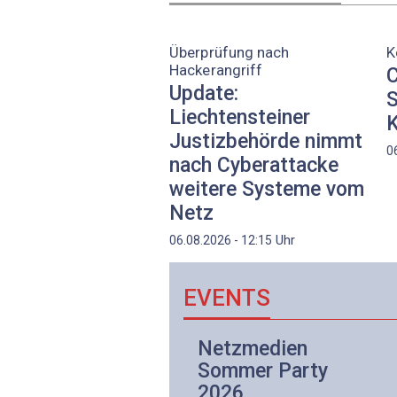
Überprüfung nach
K
Hackerangriff
C
Update:
S
Liechtensteiner
K
Justizbehörde nimmt
0
nach Cyberattacke
weitere Systeme vom
Netz
Uhr
06.08.2026 - 12:15
EVENTS
Netzwerk- und
Netzmedien
Internettechnologie
Sommer Party
Aufbaukurs
2026