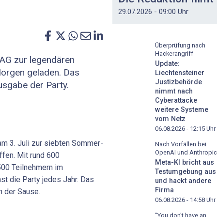
29.07.2026 - 09:00 Uhr
Überprüfung nach
Hackerangriff
 AG zur legendären
Update:
orgen geladen. Das
Liechtensteiner
Justizbehörde
usgabe der Party.
nimmt nach
Cyberattacke
weitere Systeme
vom Netz
06.08.2026 - 12:15
Uhr
am 3. Juli zur siebten Sommer-
Nach Vorfällen bei
OpenAI und Anthropic
fen. Mit rund 600
Meta-KI bricht aus
500 Teilnehmern im
Testumgebung aus
t die Party jedes Jahr. Das
und hackt andere
Firma
 der Sause.
06.08.2026 - 14:58
Uhr
"You don't have an