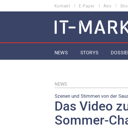
Direkt
Kontakt
E-Paper
Abo
Sho
HEADER
zum
MENU
Inhalt
MAIN NAVIGATION
NEWS
STORYS
DOSSIE
IoT
5G
NEWS
Szenen und Stimmen von der Sau
Secur
Das Video z
EU-D
Sommer-Cha