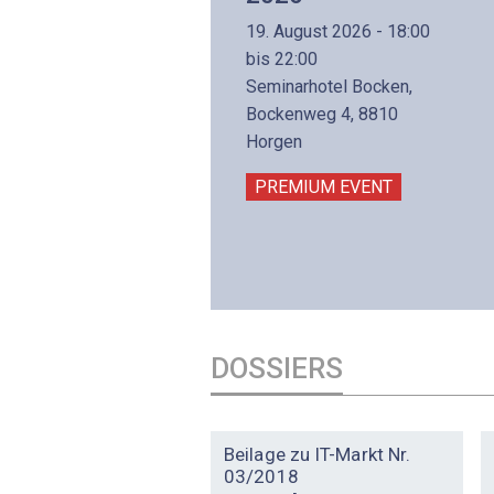
(Präsenzkurs)
19. August 2026 - 18:00
8. November 2026 - 8:30
bis 22:00
is 17:00
Seminarhotel Bocken,
lltron AG
Bockenweg 4, 8810
intermättlistrasse 3
Horgen
506 Mägenwil
PREMIUM EVENT
PREMIUM EVENT
DOSSIERS
DOSSIER
Beilage zu IT-Markt Nr.
03/2018