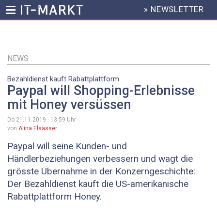
» NEWSLETTER
HEADER
MENU
Direkt
zum
Inhalt
NEWS
Bezahldienst kauft Rabattplattform
Paypal will Shopping-Erlebnisse
mit Honey versüssen
Do 21.11.2019 - 13:59
Uhr
von
Alina Elsasser
Paypal will seine Kunden- und
Händlerbeziehungen verbessern und wagt die
grösste Übernahme in der Konzerngeschichte:
Der Bezahldienst kauft die US-amerikanische
Rabattplattform Honey.