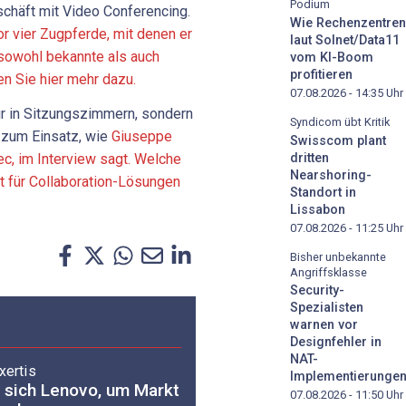
Podium
chäft mit Video Conferencing.
Wie Rechenzentren
or vier Zugpferde, mit denen er
laut Solnet/Data11
 sowohl bekannte als auch
vom KI-Boom
profitieren
en Sie hier mehr dazu.
07.08.2026 - 14:35
Uhr
r in Sitzungszimmern, sondern
Syndicom übt Kritik
 zum Einsatz, wie
Giuseppe
Swisscom plant
dritten
c, im Interview sagt. Welche
Nearshoring-
t für Collaboration-Lösungen
Standort in
Lissabon
07.08.2026 - 11:25
Uhr
Bisher unbekannte
Angriffsklasse
Security-
Spezialisten
warnen vor
Designfehler in
NAT-
xertis
Implementierunge
 sich Lenovo, um Markt
07.08.2026 - 11:50
Uhr