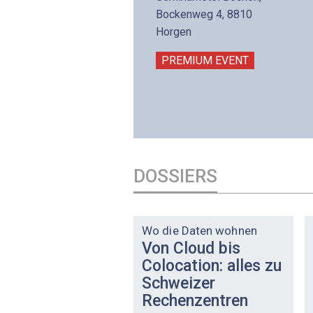
lltron AG
Bockenweg 4, 8810
intermättlistrasse 3
Horgen
506 Mägenwil
PREMIUM EVENT
PREMIUM EVENT
DOSSIERS
DOSSIER
Wo die Daten wohnen
Von Cloud bis
Colocation: alles zu
Schweizer
Rechenzentren