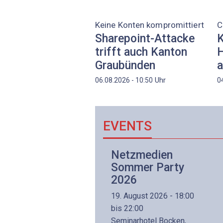
Keine Konten kompromittiert
C
Sharepoint-Attacke
K
trifft auch Kanton
H
Graubünden
a
Uhr
06.08.2026 - 10:50
0
EVENTS
Netzwerk- und
Netzmedien
Internettechnologie
Sommer Party
Aufbaukurs
2026
(Präsenzkurs)
19. August 2026 - 18:00
8. November 2026 - 8:30
bis 22:00
is 17:00
Seminarhotel Bocken,