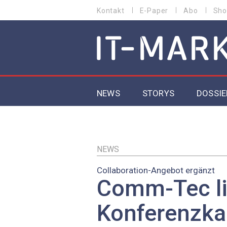
Direkt
Kontakt
E-Paper
Abo
Sho
HEADER
zum
MENU
Inhalt
MAIN NAVIGATION
NEWS
STORYS
DOSSIE
IoT
5G
NEWS
Collaboration-Angebot ergänzt
Secur
Comm-Tec li
EU-D
Konferenzka