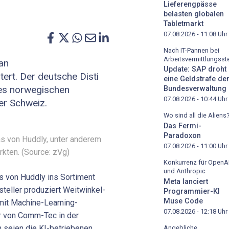
Lieferengpässe
belasten globalen
Tabletmarkt
07.08.2026 - 11:08
Uhr
Nach IT-Pannen bei
Arbeitsvermittlungsste
an
Update: SAP droht
ert. Der deutsche Disti
eine Geldstrafe de
es norwegischen
Bundesverwaltung
07.08.2026 - 10:44
Uhr
er Schweiz.
Wo sind all die Aliens
Das Fermi-
Paradoxon
s von Huddly, unter anderem
07.08.2026 - 11:00
Uhr
kten. (Source: zVg)
Konkurrenz für OpenA
und Anthropic
 von Huddly ins Sortiment
Meta lanciert
eller produziert Weitwinkel-
Programmier-KI
Muse Code
mit Machine-Learning-
07.08.2026 - 12:18
Uhr
er von Comm-Tec in der
 seien die KI-betriebenen
Angebliche