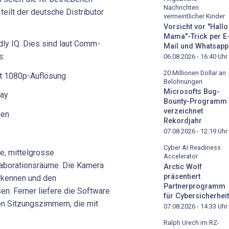
Nachrichten
teilt der deutsche Distributor
vermeintlicher Kinder
Vorsicht vor "Hallo
Mama"-Trick per E
ly IQ. Dies sind laut Comm-
Mail und Whatsapp
s:
06.08.2026 - 16:40
Uhr
20 Millionen Dollar an
t 1080p-Auflösung
Belohnungen
Microsofts Bug-
ray
Bounty-Programm
verzeichnet
nen
Rekordjahr
07.08.2026 - 12:19
Uhr
Cyber AI Readiness
e, mittelgrosse
Accelerator
aborationsräume. Die Kamera
Arctic Wolf
präsentiert
rkennen und den
Partnerprogramm
n. Ferner liefere die Software
für Cybersicherheit
on Sitzungszimmern, die mit
07.08.2026 - 14:33
Uhr
Ralph Urech im RZ-