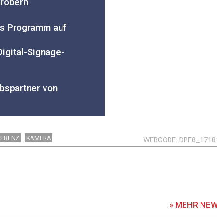
erobern
s Programm auf
igital-Signage-
bspartner von
FERENZ
KAMERA
WEBCODE
DPF8_1718
» MEHR NE