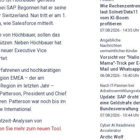
Wie Rechenzentren
bei SAP. Begonnen hat er seine
laut Solnet/Data11
Switzerland. Nun tritt er am 1.
vom KI-Boom
 wie Salesforce mitteilt.
profitieren
07.08.2026 - 14:35
Uhr
ie von Höchbauer, sollen das
Angebliche
tzen. Neben Höchbauer hat
Nachrichten
 neuer Executive Vice
vermeintlicher Kinder
Vorsicht vor "Hallo
tet.
Mama"-Trick per E
Mail und Whatsapp
erfahrenen und hochkarätigen
06.08.2026 - 16:40
Uhr
egion EMEA – der am
Region im letzten Jahr –
Nach IT-Pannen bei
Arbeitsvermittlungsste
 Patterson, President und Chief
Update: SAP droht
eren. Patterson war noch bis im
eine Geldstrafe de
 International.
Bundesverwaltung
07.08.2026 - 10:44
Uhr
htzeit-Analysen von
Cyber AI Readiness
ren Sie mehr zum neuen Tool.
Accelerator
Arctic Wolf