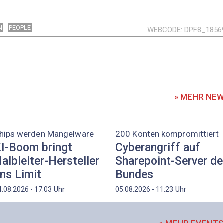
N
PEOPLE
WEBCODE
DPF8_1856
» MEHR NE
hips werden Mangelware
200 Konten kompromittiert
I-Boom bringt
Cyberangriff auf
albleiter-Hersteller
Sharepoint-Server d
ns Limit
Bundes
Uhr
Uhr
4.08.2026 - 17:03
05.08.2026 - 11:23
» MEHR EVENT