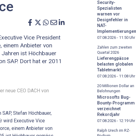
rce
Security-
Spezialisten
warnen vor
Designfehler in
NAT-
Implementierunge
xecutive Vice President
07.08.2026 - 11:50
Uhr
 einem Anbieter von
Zahlen zum zweiten
 Jahren ist Höchbauer
Quartal 2026
Lieferengpässe
von SAP. Dort hat er 2011
belasten globalen
Tabletmarkt
07.08.2026 - 11:08
Uhr
20 Millionen Dollar an
 der neue CEO DACH von
Belohnungen
Microsofts Bug-
Bounty-Programm
verzeichnet
n SAP, Stefan Höchbauer,
Rekordjahr
r wird Executive Vice
07.08.2026 - 12:19
Uhr
rce, einem Anbieter von
Ralph Urech im RZ-
05 ist Höchbauer gemäss
Podium