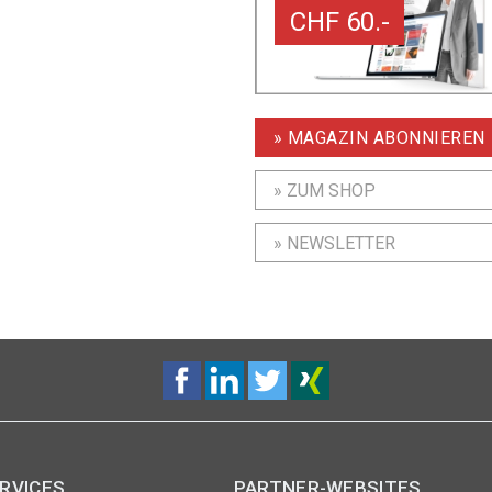
CHF 60.-
» MAGAZIN ABONNIEREN
» ZUM SHOP
» NEWSLETTER
RVICES
PARTNER-WEBSITES