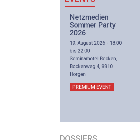
Netzwerk- und
Netzmedien
Internettechnologie
Sommer Party
Aufbaukurs
2026
(Präsenzkurs)
19. August 2026 - 18:00
8. November 2026 - 8:30
bis 22:00
is 17:00
Seminarhotel Bocken,
lltron AG
Bockenweg 4, 8810
intermättlistrasse 3
Horgen
506 Mägenwil
PREMIUM EVENT
PREMIUM EVENT
DOSSIERS