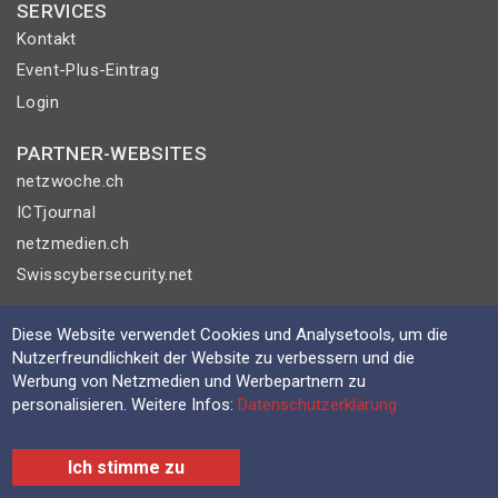
SERVICES
Kontakt
Event-Plus-Eintrag
Login
PARTNER-WEBSITES
netzwoche.ch
ICTjournal
netzmedien.ch
Swisscybersecurity.net
© NETZMEDIEN AG 2026
Diese Website verwendet Cookies und Analysetools, um die
Impressum
Nutzerfreundlichkeit der Website zu verbessern und die
Werbung von Netzmedien und Werbepartnern zu
AGB
personalisieren. Weitere Infos:
Datenschutzerklärung
Nutzungsbestimmungen
Datenschutzerklärung
Ich stimme zu