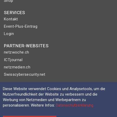
Shop
SERVICES
Kontakt
Event-Plus-Eintrag
Login
PARTNER-WEBSITES
netzwoche.ch
ICTjournal
netzmedien.ch
Swisscybersecurity.net
© NETZMEDIEN AG 2026
Diese Website verwendet Cookies und Analysetools, um die
Impressum
Nutzerfreundlichkeit der Website zu verbessern und die
Werbung von Netzmedien und Werbepartnern zu
AGB
personalisieren. Weitere Infos:
Datenschutzerklärung
Nutzungsbestimmungen
Datenschutzerklärung