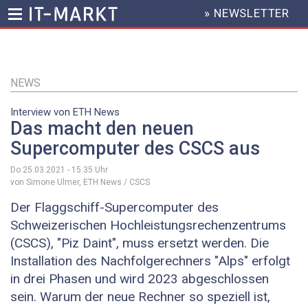
» NEWSLETTER
HEADER
MENU
Direkt
zum
Inhalt
NEWS
Interview von ETH News
Das macht den neuen
Supercomputer des CSCS aus
Do 25.03.2021 - 15:35
Uhr
von Simone Ulmer, ETH News / CSCS
Der Flaggschiff-​Supercomputer des
Schweizerischen Hochleistungsrechenzentrums
(CSCS), "Piz Daint", muss ersetzt werden. Die
Installation des Nachfolgerechners "Alps" erfolgt
in drei Phasen und wird 2023 abgeschlossen
sein. Warum der neue Rechner so speziell ist,