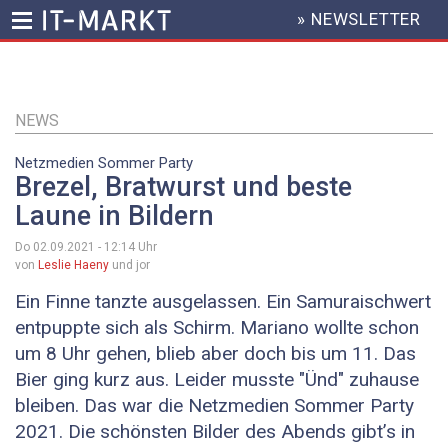
» NEWSLETTER
HEADER
MENU
Direkt
zum
Inhalt
NEWS
Netzmedien Sommer Party
Brezel, Bratwurst und beste
Laune in Bildern
Do 02.09.2021 - 12:14
Uhr
von
Leslie Haeny
und jor
Ein Finne tanzte ausgelassen. Ein Samuraischwert
entpuppte sich als Schirm. Mariano wollte schon
um 8 Uhr gehen, blieb aber doch bis um 11. Das
Bier ging kurz aus. Leider musste "Ünd" zuhause
bleiben. Das war die Netzmedien Sommer Party
2021. Die schönsten Bilder des Abends gibt’s in