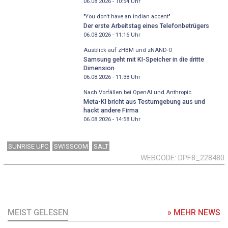
06.08.2026 - 10:54
Uhr
"You don't have an indian accent"
Der erste Arbeitstag eines Telefonbetrügers
06.08.2026 - 11:16
Uhr
Ausblick auf zHBM und zNAND-O
Samsung geht mit KI-Speicher in die dritte
Dimension
06.08.2026 - 11:38
Uhr
Nach Vorfällen bei OpenAI und Anthropic
Meta-KI bricht aus Testumgebung aus und
hackt andere Firma
06.08.2026 - 14:58
Uhr
SUNRISE UPC
SWISSCOM
SALT
WEBCODE
DPF8_228480
MEIST GELESEN
» MEHR NEWS