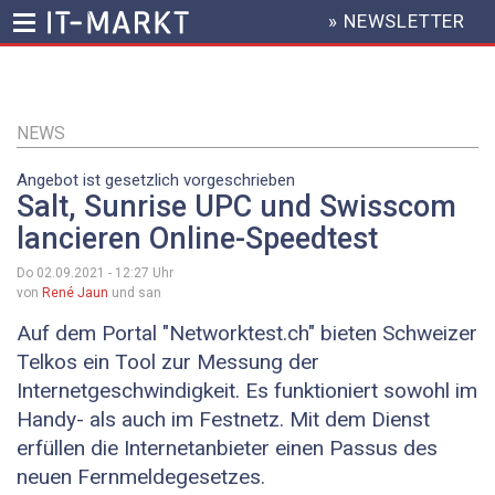
» NEWSLETTER
HEADER
MENU
Direkt
zum
Inhalt
NEWS
Angebot ist gesetzlich vorgeschrieben
Salt, Sunrise UPC und Swisscom
lancieren Online-Speedtest
Do 02.09.2021 - 12:27
Uhr
von
René Jaun
und san
Auf dem Portal "Networktest.ch" bieten Schweizer
Telkos ein Tool zur Messung der
Internetgeschwindigkeit. Es funktioniert sowohl im
Handy- als auch im Festnetz. Mit dem Dienst
erfüllen die Internetanbieter einen Passus des
neuen Fernmeldegesetzes.