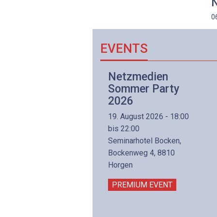
N
0
EVENTS
Netzwerk- und
Netzmedien
Internettechnologie
Sommer Party
Aufbaukurs
2026
(Präsenzkurs)
19. August 2026 - 18:00
8. November 2026 - 8:30
bis 22:00
is 17:00
Seminarhotel Bocken,
lltron AG
Bockenweg 4, 8810
intermättlistrasse 3
Horgen
506 Mägenwil
PREMIUM EVENT
PREMIUM EVENT