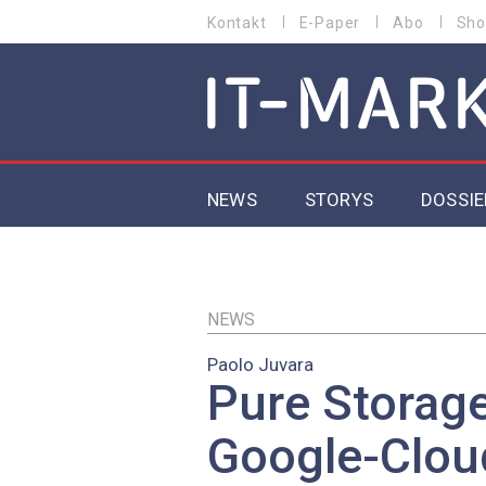
Direkt
Kontakt
E-Paper
Abo
Sho
HEADER
zum
MENU
Inhalt
MAIN NAVIGATION
NEWS
STORYS
DOSSIE
IoT
5G
NEWS
Paolo Juvara
Secur
Pure Storage
EU-D
Google-Clou