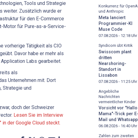
hnologien, Tools und Strategie
Konkurrenz für OpenA
s weiter. Zusätzlich wurde er
und Anthropic
Meta lanciert
frastruktur für den E-Commerce
Programmier-KI
-Motor für Pure-as-a-Service-
Muse Code
07.08.2026 - 12:18
Uhr
e vorherige Tätigkeit als CIO
Syndicom übt Kritik
Swisscom plant
geübt. Davor habe er mehr als
dritten
Application Labs gearbeitet.
Nearshoring-
Standort in
eits als
Lissabon
das Unternehmen mit. Dort
07.08.2026 - 11:25
Uhr
, Strategie und
Angebliche
Nachrichten
vermeintlicher Kinder
zwar, doch der Schweizer
Vorsicht vor "Hallo
Mama"-Trick per E
rector.
Lesen Sie im Interview
Mail und Whatsapp
 in der Google Cloud steckt.
06.08.2026 - 16:40
Uhr
Zahlen zum zweiten