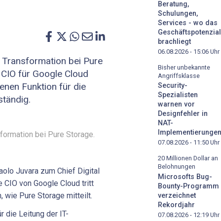
Beratung,
Schulungen,
Services - wo das
Geschäftspotenzial
brachliegt
06.08.2026 - 15:06
Uhr
l Transformation bei Pure
Bisher unbekannte
 CIO für Google Cloud
Angriffsklasse
fenen Funktion für die
Security-
Spezialisten
ständig.
warnen vor
Designfehler in
NAT-
Implementierunge
sformation bei Pure Storage.
07.08.2026 - 11:50
Uhr
20 Millionen Dollar an
Belohnungen
aolo Juvara zum Chief Digital
Microsofts Bug-
e CIO von Google Cloud tritt
Bounty-Programm
 wie Pure Storage mitteilt.
verzeichnet
Rekordjahr
r die Leitung der IT-
07.08.2026 - 12:19
Uhr