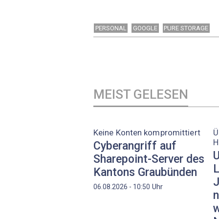
PERSONAL
GOOGLE
PURE STORAGE
MEIST GELESEN
Keine Konten kompromittiert
Ü
H
Cyberangriff auf
U
Sharepoint-Server des
L
Kantons Graubünden
J
Uhr
06.08.2026 - 10:50
n
w