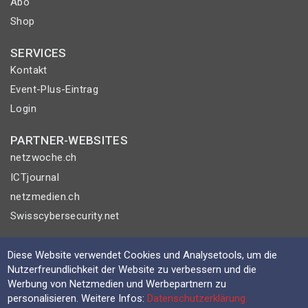
Abo
Shop
SERVICES
Kontakt
Event-Plus-Eintrag
Login
PARTNER-WEBSITES
netzwoche.ch
ICTjournal
netzmedien.ch
Swisscybersecurity.net
© NETZMEDIEN AG 2026
Diese Website verwendet Cookies und Analysetools, um die
Impressum
Nutzerfreundlichkeit der Website zu verbessern und die
Werbung von Netzmedien und Werbepartnern zu
AGB
personalisieren. Weitere Infos:
Datenschutzerklärung
Nutzungsbestimmungen