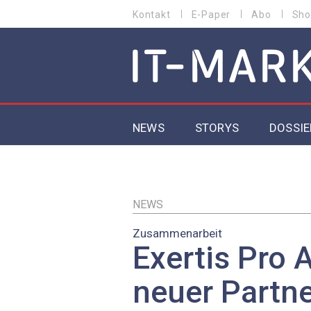
Direkt
Kontakt
E-Paper
Abo
Sho
HEADER
zum
MENU
Inhalt
MAIN NAVIGATION
NEWS
STORYS
DOSSIE
IoT
5G
NEWS
Zusammenarbeit
Secur
Exertis Pro A
EU-D
neuer Partne