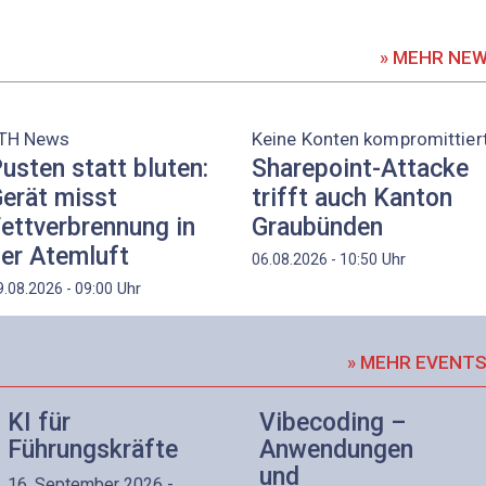
» MEHR NE
TH News
Keine Konten kompromittier
usten statt bluten:
Sharepoint-Attacke
erät misst
trifft auch Kanton
ettverbrennung in
Graubünden
er Atemluft
Uhr
06.08.2026 - 10:50
Uhr
9.08.2026 - 09:00
» MEHR EVENT
KI für
Vibecoding –
Führungskräfte
Anwendungen
und
16. September 2026 -