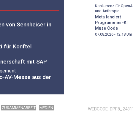
Konkurrenz für OpenA
und Anthropic
Meta lanciert
s
Programmier-KI
en von Sennheiser in
Muse Code
07.08.2026 - 12:18
Uhr
i für Konftel
tnerschaft mit SAP
agement
ro-AV-Messe aus der
ZUSAMMENARBEIT
MEDIEN
WEBCODE
DPF8_2431