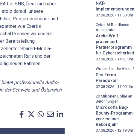
EA bei SNS, freut sich über
NAT-
Implementierunge
 stolz darauf, unsere
07.08.2026 - 11:50
Uhr
Film-, Postproduktions- und
Cyber AI Readiness
partner wie Exertis
Accelerator
rschaft können wir unsere
Arctic Wolf
r Bereitstellung
präsentiert
Partnerprogramm
xzellenter Shared-Media-
für Cybersicherheit
eichneten Rufs und der
07.08.2026 - 14:33
Uhr
völlig neuen Rahmen
Wo sind all die Aliens
Das Fermi-
Paradoxon
bietet professionelle Audio-
07.08.2026 - 11:00
Uhr
n der Schweiz und Österreich
20 Millionen Dollar an
Belohnungen
Microsofts Bug-
Bounty-Programm
verzeichnet
Rekordjahr
07.08.2026 - 12:19
Uhr