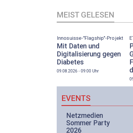
MEIST GELESEN
Innosuisse-"Flagship"-Projekt
E
Mit Daten und
P
Digitalisierung gegen
G
Diabetes
F
d
Uhr
09.08.2026 - 09:00
0
EVENTS
Netzwerk- und
Netzmedien
Internettechnologie
Sommer Party
Aufbaukurs
2026