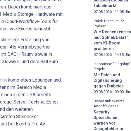
belasten globalen
Tabletmarkt
eren. Dabei kombiniert das
07.08.2026 - 11:08
Uhr
ed-Media-Storage-Hardware mit
ie Cloud-Workflow-Tools für
Ralph Urech im RZ-
Podium
ten, wie Exertis schreibt.
Wie Rechenzentren
laut Solnet/Data11
chnellere Erstellung von
vom KI-Boom
en. Als Vertriebspartner
profitieren
S im DACH-Raum, sowie in
07.08.2026 - 14:35
Uhr
er Slowakei und dem Baltikum
Innosuisse-"Flagship"
Projekt
Mit Daten und
ir in kompletten Lösungen und
Digitalisierung
gegen Diabetes
tenz im Bereich Media
09.08.2026 - 09:00
Uhr
 einen in den USA bereits
Bisher unbekannte
torage-Server-Technik. Es ist
Angriffsklasse
und den weiteren
Security-
arsten Steinecker,
Spezialisten
warnen vor
nt bei Exertis Pro AV.
Designfehler in