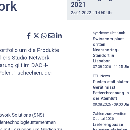
ork
2021
25.01.2022 - 14:50 Uhr
Syndicom übt Kritik
Swisscom plant
dritten
Portfolio um die Produkte
Nearshoring-
Standort in
llers Studio Network
Lissabon
barung gilt im DACH-
07.08.2026 - 11:25
Uhr
Polen, Tschechien, der
ETH News
Pusten statt bluten:
Gerät misst
Fettverbrennung in
der Atemluft
09.08.2026 - 09:00
Uhr
Zahlen zum zweiten
etwork Solutions (SNS)
Quartal 2026
ientechnologieunternehmen
Lieferengpässe
ms mit Lösungen, um Medien zu