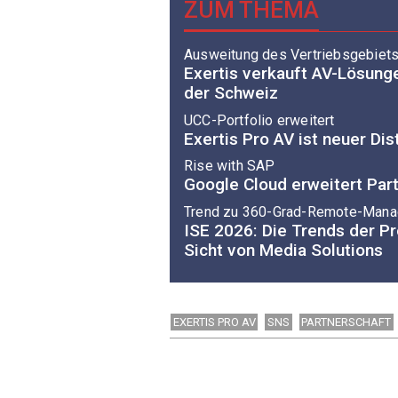
ZUM THEMA
Ausweitung des Vertriebsgebiet
Exertis verkauft AV-Lösung
der Schweiz
UCC-Portfolio erweitert
Exertis Pro AV ist neuer Dist
Rise with SAP
Google Cloud erweitert Par
Trend zu 360-Grad-Remote-Man
ISE 2026: Die Trends der P
Sicht von Media Solutions
EXERTIS PRO AV
SNS
PARTNERSCHAFT