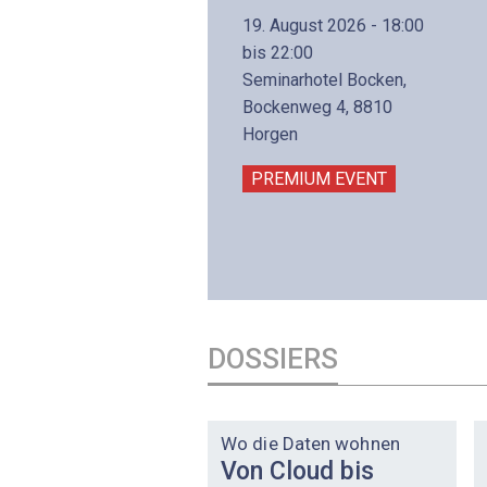
(Präsenzkurs)
19. August 2026 - 18:00
8. November 2026 - 8:30
bis 22:00
is 17:00
Seminarhotel Bocken,
lltron AG
Bockenweg 4, 8810
intermättlistrasse 3
Horgen
506 Mägenwil
PREMIUM EVENT
PREMIUM EVENT
DOSSIERS
DOSSIER
Wo die Daten wohnen
Von Cloud bis