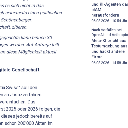
und KI-Agenten da
ss es sich nicht in das
cIAM
ch seinerseits einen politischen
herausfordern
ik Schönenberger,
06.08.2026 - 10:54
Uhr
haft, zitieren.
Nach Vorfällen bei
OpenAI und Anthropic
sgerichts kann binnen 30
Meta-KI bricht aus
gen werden. Auf Anfrage teilt
Testumgebung aus
man diese Möglichkeit aktuell
und hackt andere
Firma
06.08.2026 - 14:58
Uhr
gitale Gesellschaft
tia.Swiss" soll den
n an Justizverfahren
d vereinfachen. Das
rst 2025 oder 2026 folgen, die
 dieses jedoch bereits auf
en schon 200'000 Akten im