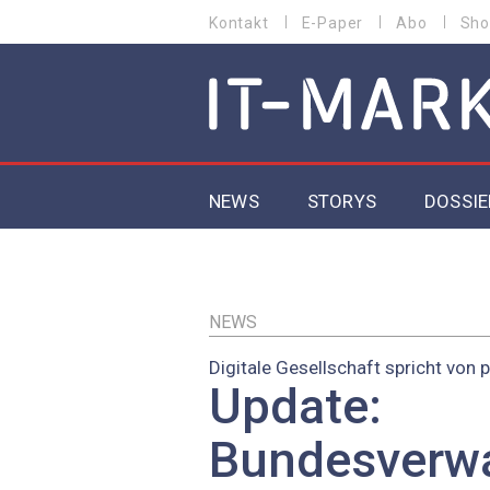
Direkt
Kontakt
E-Paper
Abo
Sho
HEADER
zum
MENU
Inhalt
MAIN NAVIGATION
NEWS
STORYS
DOSSIE
IoT
5G
NEWS
Digitale Gesellschaft spricht von p
Secur
Update:
EU-D
Bundesverwa