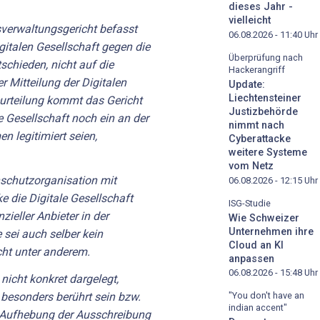
dieses Jahr -
vielleicht
verwaltungsgericht befasst
06.08.2026 - 11:40
Uhr
gitalen Gesellschaft gegen die
Überprüfung nach
tschieden, nicht auf die
Hackerangriff
r Mitteilung der Digitalen
Update:
Liechtensteiner
eurteilung kommt das Gericht
Justizbehörde
e Gesellschaft noch ein an der
nimmt nach
n legitimiert seien,
Cyberattacke
weitere Systeme
vom Netz
schutzorganisation mit
06.08.2026 - 12:15
Uhr
 die Digitale Gesellschaft
ISG-Studie
zieller Anbieter in der
Wie Schweizer
Unternehmen ihre
 sei auch selber kein
Cloud an KI
icht unter anderem.
anpassen
06.08.2026 - 15:48
Uhr
nicht konkret dargelegt,
 besonders berührt sein bzw.
"You don't have an
indian accent"
r Aufhebung der Ausschreibung