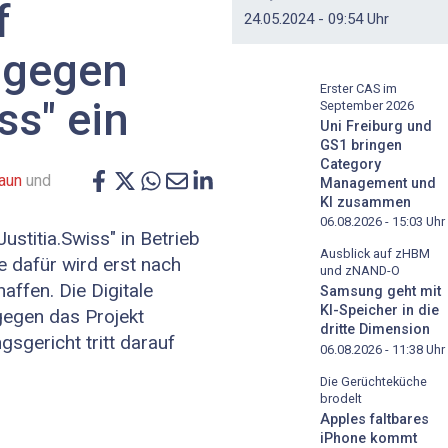
f
24.05.2024 - 09:54 Uhr
 gegen
Erster CAS im
ss" ein
September 2026
Uni Freiburg und
GS1 bringen
Category
aun
und
Management und
KI zusammen
06.08.2026 - 15:03
Uhr
ustitia.Swiss" in Betrieb
Ausblick auf zHBM
e dafür wird erst nach
und zNAND-O
affen. Die Digitale
Samsung geht mit
KI-Speicher in die
gegen das Projekt
dritte Dimension
sgericht tritt darauf
06.08.2026 - 11:38
Uhr
Die Gerüchteküche
brodelt
Apples faltbares
iPhone kommt