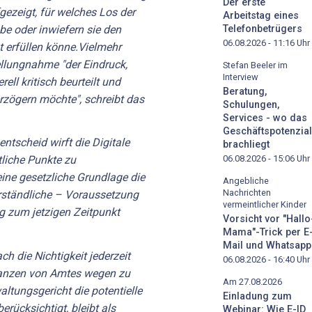
Der erste
gezeigt, für welches Los der
Arbeitstag eines
abe oder inwiefern sie den
Telefonbetrügers
06.08.2026 - 11:16
Uhr
 erfüllen könne.Vielmehr
llungnahme "der Eindruck,
Stefan Beeler im
Interview
rell kritisch beurteilt und
Beratung,
rzögern möchte", schreibt das
Schulungen,
Services - wo das
Geschäftspotenzial
ntscheid wirft die Digitale
brachliegt
06.08.2026 - 15:06
Uhr
tliche Punkte zu
eine gesetzliche Grundlage die
Angebliche
Nachrichten
erständliche – Voraussetzung
vermeintlicher Kinder
 zum jetzigen Zeitpunkt
Vorsicht vor "Hallo
Mama"-Trick per E
Mail und Whatsapp
ach die Nichtigkeit jederzeit
06.08.2026 - 16:40
Uhr
tanzen von Amtes wegen zu
Am 27.08.2026
ltungsgericht die potentielle
Einladung zum
erücksichtigt, bleibt als
Webinar: Wie E-ID