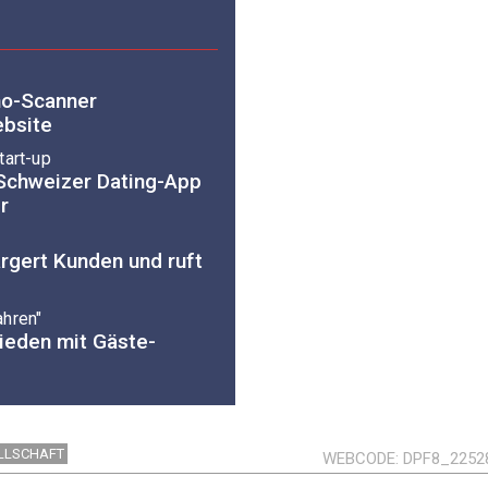
no-Scanner
bsite
tart-up
Schweizer Dating-App
r
rgert Kunden und ruft
ahren"
rieden mit Gäste-
ELLSCHAFT
WEBCODE
DPF8_2252