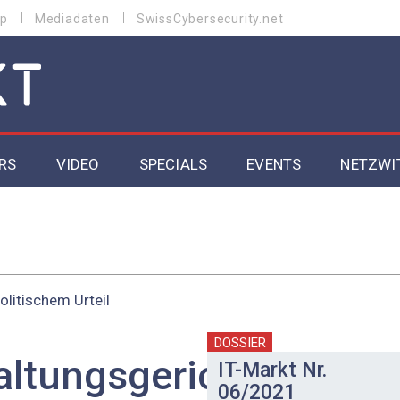
p
Mediadaten
SwissCybersecurity.net
RS
VIDEO
SPECIALS
EVENTS
NETZWI
Datacenter 2026
Cybersecurity 2026
olitischem Urteil
ity
Cloud & Managed Services 2026
SGVO
Artificial Intelligence 2025
DOSSIER
ltungsgericht
IT-Markt Nr.
06/2021