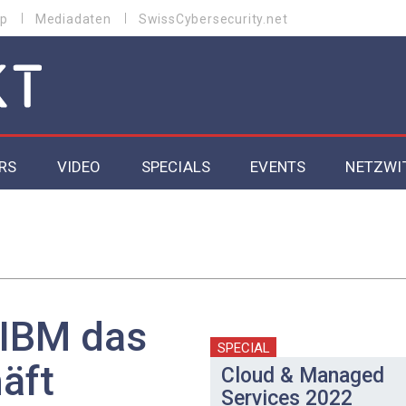
p
Mediadaten
SwissCybersecurity.net
RS
VIDEO
SPECIALS
EVENTS
NETZWI
Datacenter 2026
Cybersecurity 2026
ity
Cloud & Managed Services 2026
 IBM das
SGVO
Artificial Intelligence 2025
SPECIAL
äft
Cloud & Managed
Services 2022