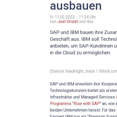
ausbauen
Fr 11.02.2022 - 11:34
Uhr
von
Joël Orizet
und nba
SAP und IBM bauen ihre Zusa
Geschäft aus. IBM soll Techno
anbieten, um SAP-Kundinnen 
in die Cloud zu ermöglichen.
(Source: blacklight_trace / iStock.co
SAP und IBM erweitern ihre Koopera
Technologiekonzern bietet als erste
Infrastruktur und Managed Services
Programms "Rise with SAP"
an, wie e
beiden Unternehmen heisst. Für da
fungiert IBM nun als "Premium Suppli