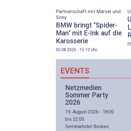
Partnerschaft mit Marvel und
U
Sony
U
BMW bringt "Spider-
L
Man" mit E-Ink auf die
R
Karosserie
0
Uhr
05.08.2026 - 15:13
EVENTS
Netzwerk- und
Netzmedien
Internettechnologie
Sommer Party
Aufbaukurs
2026
(Präsenzkurs)
19. August 2026 - 18:00
8. November 2026 - 8:30
bis 22:00
is 17:00
Seminarhotel Bocken,