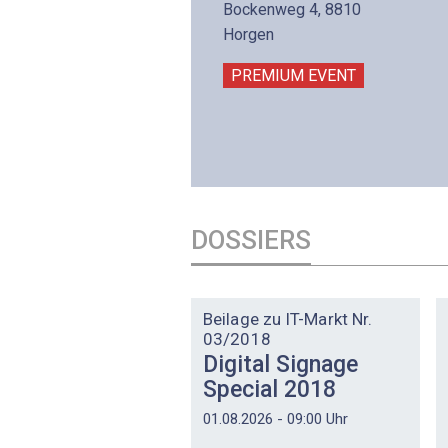
lltron AG
Bockenweg 4, 8810
intermättlistrasse 3
Horgen
506 Mägenwil
PREMIUM EVENT
PREMIUM EVENT
DOSSIERS
DOSSIER
Beilage zu IT-Markt Nr.
03/2018
Digital Signage
Special 2018
01.08.2026 - 09:00 Uhr