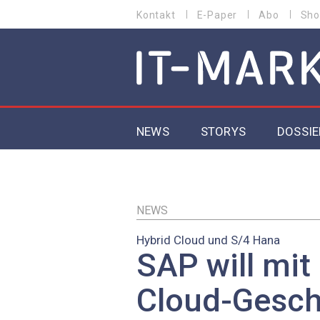
Direkt
Kontakt
E-Paper
Abo
Sho
HEADER
zum
MENU
Inhalt
MAIN NAVIGATION
NEWS
STORYS
DOSSIE
IoT
5G
NEWS
Hybrid Cloud und S/4 Hana
Secur
SAP will mit
EU-D
Cloud-Gesch