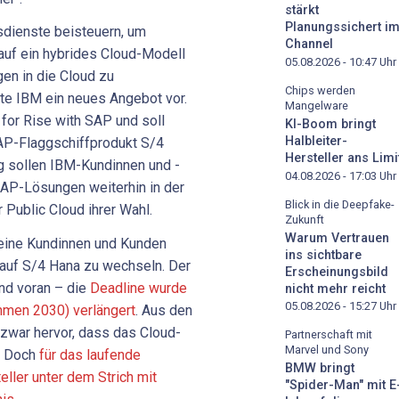
stärkt
Planungssichert i
sdienste beisteuern, um
Channel
uf ein hybrides Cloud-Modell
05.08.2026 - 10:47
Uhr
en in die Cloud zu
Chips werden
te IBM ein neues Angebot vor.
Mangelware
for Rise with SAP und soll
KI-Boom bringt
Halbleiter-
AP-Flaggschiffprodukt S/4
Hersteller ans Limi
 sollen IBM-Kundinnen und -
04.08.2026 - 17:03
Uhr
SAP-Lösungen weiterhin in der
Blick in die Deepfake-
 Public Cloud ihrer Wahl.
Zukunft
Warum Vertrauen
seine Kundinnen und Kunden
ins sichtbare
auf S/4 Hana zu wechseln. Der
Erscheinungsbild
nd voran – die
Deadline wurde
nicht mehr reicht
05.08.2026 - 15:27
Uhr
hmen 2030) verlängert
. Aus den
zwar hervor, dass das Cloud-
Partnerschaft mit
Marvel und Sony
. Doch
für das laufende
BMW bringt
ller unter dem Strich mit
"Spider-Man" mit E