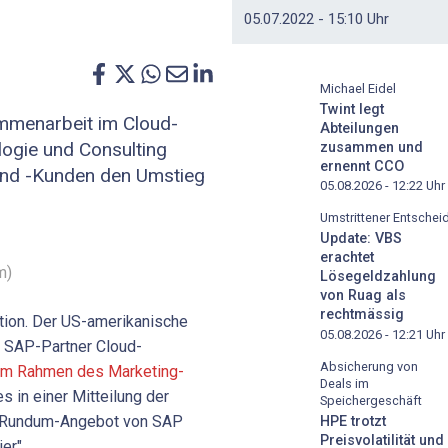
05.07.2022 - 15:10 Uhr
Michael Eidel
Twint legt
mmenarbeit im Cloud-
Abteilungen
logie und Consulting
zusammen und
ernennt CCO
und -Kunden den Umstieg
05.08.2026 - 12:22
Uhr
Umstrittener Entschei
Update: VBS
erachtet
m)
Lösegeldzahlung
von Ruag als
rechtmässig
tion. Der US-amerikanische
05.08.2026 - 12:21
Uhr
r SAP-Partner Cloud-
Absicherung von
im Rahmen des Marketing-
Deals im
s in einer Mitteilung der
Speichergeschäft
s Rundum-Angebot von SAP
HPE trotzt
Preisvolatilität und
er".