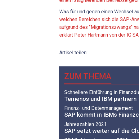
einem stagnierenden Betriebsergeb
Was für und gegen einen Wechsel au
welchen Bereichen sich die SAP-An
aufgrund des "Migrationszwangs" na
erklärt Peter Hartmann von der IG SA
Artikel teilen:
ZUM THEMA
Schnellere Einführung in Finanzd
Temenos und IBM partnern f
Finanz- und Datenmanagement
SAP kommt in IBMs Finanzc
Jahreszahlen 2021
SAP setzt weiter auf die Cl