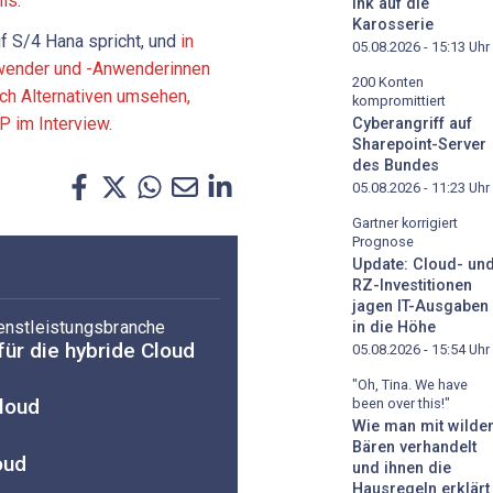
nis
.
Ink auf die
Karosserie
f S/4 Hana spricht, und
in
05.08.2026 - 15:13
Uhr
wender und -Anwenderinnen
200 Konten
ch Alternativen umsehen,
kompromittiert
P im Interview
.
Cyberangriff auf
Sharepoint-Server
des Bundes
05.08.2026 - 11:23
Uhr
Gartner korrigiert
Prognose
Update: Cloud- un
RZ-Investitionen
jagen IT-Ausgaben
ienstleistungsbranche
in die Höhe
ür die hybride Cloud
05.08.2026 - 15:54
Uhr
"Oh, Tina. We have
loud
been over this!"
Wie man mit wilde
Bären verhandelt
oud
und ihnen die
Hausregeln erklärt