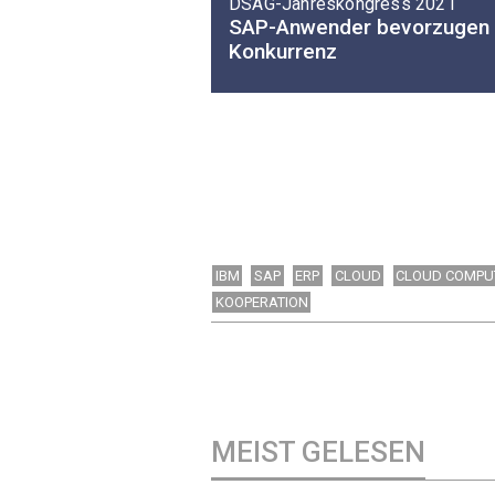
DSAG-Jahreskongress 2021
SAP-Anwender bevorzugen 
Konkurrenz
IBM
SAP
ERP
CLOUD
CLOUD COMPU
KOOPERATION
MEIST GELESEN