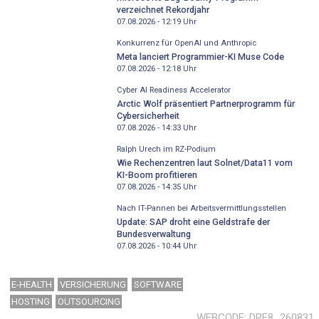
verzeichnet Rekordjahr
07.08.2026 - 12:19
Uhr
Konkurrenz für OpenAI und Anthropic
Meta lanciert Programmier-KI Muse Code
07.08.2026 - 12:18
Uhr
Cyber AI Readiness Accelerator
Arctic Wolf präsentiert Partnerprogramm für
Cybersicherheit
07.08.2026 - 14:33
Uhr
Ralph Urech im RZ-Podium
Wie Rechenzentren laut Solnet/Data11 vom
KI-Boom profitieren
07.08.2026 - 14:35
Uhr
Nach IT-Pannen bei Arbeitsvermittlungsstellen
Update: SAP droht eine Geldstrafe der
Bundesverwaltung
07.08.2026 - 10:44
Uhr
E-HEALTH
VERSICHERUNG
SOFTWARE
HOSTING
OUTSOURCING
WEBCODE
DPF8_260831