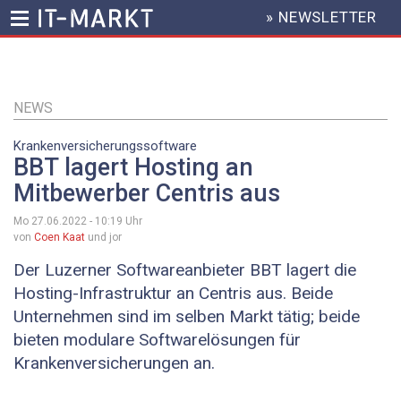
» NEWSLETTER
HEADER
MENU
Direkt
zum
Inhalt
NEWS
Krankenversicherungssoftware
BBT lagert Hosting an
Mitbewerber Centris aus
Mo 27.06.2022 - 10:19
Uhr
von
Coen Kaat
und jor
Der Luzerner Softwareanbieter BBT lagert die
Hosting-Infrastruktur an Centris aus. Beide
Unternehmen sind im selben Markt tätig; beide
bieten modulare Softwarelösungen für
Krankenversicherungen an.