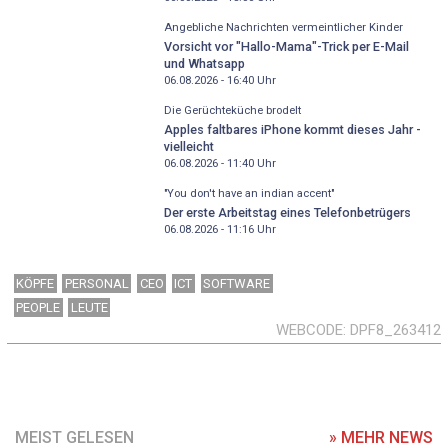
Angebliche Nachrichten vermeintlicher Kinder
Vorsicht vor "Hallo-Mama"-Trick per E-Mail
und Whatsapp
06.08.2026 - 16:40
Uhr
Die Gerüchteküche brodelt
Apples faltbares iPhone kommt dieses Jahr -
vielleicht
06.08.2026 - 11:40
Uhr
"You don't have an indian accent"
Der erste Arbeitstag eines Telefonbetrügers
06.08.2026 - 11:16
Uhr
KÖPFE
PERSONAL
CEO
ICT
SOFTWARE
PEOPLE
LEUTE
WEBCODE
DPF8_263412
MEIST GELESEN
» MEHR NEWS