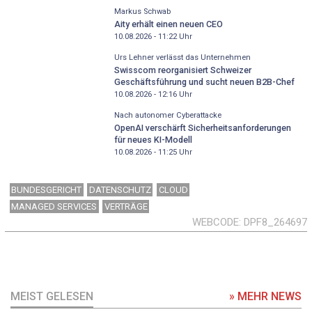
Markus Schwab
Aity erhält einen neuen CEO
10.08.2026 - 11:22
Uhr
Urs Lehner verlässt das Unternehmen
Swisscom reorganisiert Schweizer
Geschäftsführung und sucht neuen B2B-Chef
10.08.2026 - 12:16
Uhr
Nach autonomer Cyberattacke
OpenAI verschärft Sicherheitsanforderungen
für neues KI-Modell
10.08.2026 - 11:25
Uhr
BUNDESGERICHT
DATENSCHUTZ
CLOUD
MANAGED SERVICES
VERTRÄGE
WEBCODE
DPF8_264697
MEIST GELESEN
» MEHR NEWS