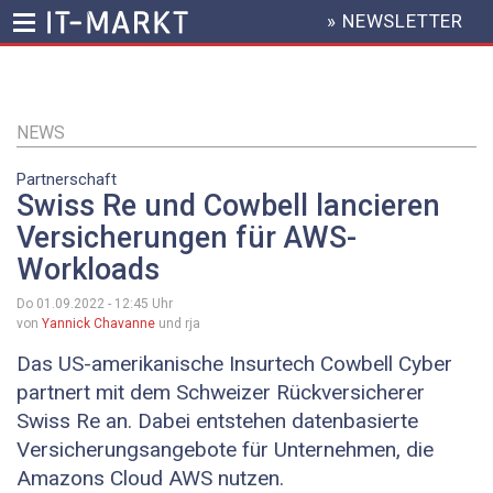
» NEWSLETTER
HEADER
MENU
Direkt
zum
Inhalt
NEWS
Partnerschaft
Swiss Re und Cowbell lancieren
Versicherungen für AWS-
Workloads
Do 01.09.2022 - 12:45
Uhr
von
Yannick Chavanne
und rja
Das US-amerikanische Insurtech Cowbell Cyber
partnert mit dem Schweizer Rückversicherer
Swiss Re an. Dabei entstehen datenbasierte
Versicherungsangebote für Unternehmen, die
Amazons Cloud AWS nutzen.