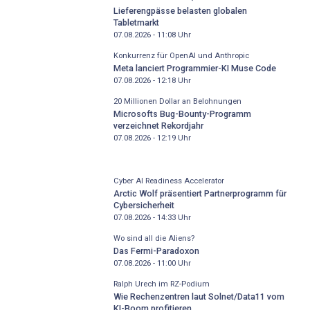
Lieferengpässe belasten globalen
Tabletmarkt
07.08.2026 - 11:08
Uhr
Konkurrenz für OpenAI und Anthropic
Meta lanciert Programmier-KI Muse Code
07.08.2026 - 12:18
Uhr
20 Millionen Dollar an Belohnungen
Microsofts Bug-Bounty-Programm
verzeichnet Rekordjahr
07.08.2026 - 12:19
Uhr
Cyber AI Readiness Accelerator
Arctic Wolf präsentiert Partnerprogramm für
Cybersicherheit
07.08.2026 - 14:33
Uhr
Wo sind all die Aliens?
Das Fermi-Paradoxon
07.08.2026 - 11:00
Uhr
Ralph Urech im RZ-Podium
Wie Rechenzentren laut Solnet/Data11 vom
KI-Boom profitieren