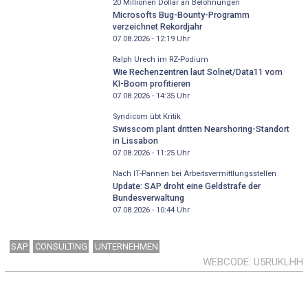
20 Millionen Dollar an Belohnungen
Microsofts Bug-Bounty-Programm
verzeichnet Rekordjahr
07.08.2026 - 12:19
Uhr
Ralph Urech im RZ-Podium
Wie Rechenzentren laut Solnet/Data11 vom
KI-Boom profitieren
07.08.2026 - 14:35
Uhr
Syndicom übt Kritik
Swisscom plant dritten Nearshoring-Standort
in Lissabon
07.08.2026 - 11:25
Uhr
Nach IT-Pannen bei Arbeitsvermittlungsstellen
Update: SAP droht eine Geldstrafe der
Bundesverwaltung
07.08.2026 - 10:44
Uhr
SAP
CONSULTING
UNTERNEHMEN
WEBCODE
U5RUKLHH