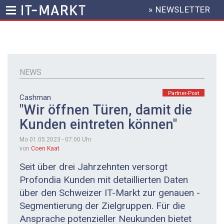
» NEWSLETTER
HEADER
MENU
Direkt
zum
Inhalt
NEWS
Partner-Post
Cashman
"Wir öffnen Türen, damit die
Kunden eintreten können"
Mo 01.05.2023 - 07:00
Uhr
von
Coen Kaat
Seit über drei Jahrzehnten versorgt
Profondia Kunden mit detaillierten Daten
über den Schweizer IT-Markt zur genauen ­
Segmentierung der Zielgruppen. Für die
Ansprache potenzieller Neukunden bietet