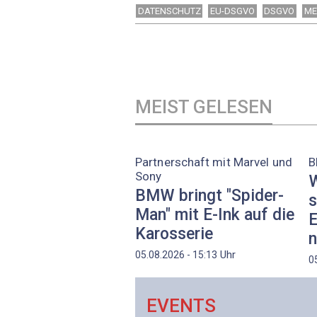
DATENSCHUTZ
EU-DSGVO
DSGVO
ME
MEIST GELESEN
Partnerschaft mit Marvel und
B
Sony
W
BMW bringt "Spider-
s
Man" mit E-Ink auf die
E
Karosserie
n
Uhr
05.08.2026 - 15:13
0
EVENTS