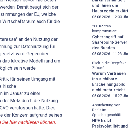
Bären verhandelt
und ihnen die
 werden. Damit beugt sich der
Hausregeln erklärt
stimmungen der EU, welche
05.08.2026 - 12:00
Uhr
 Wirtschaftsraum auch für die
200 Konten
kompromittiert
Cyberangriff auf
Interesse" an den Nutzung der
Sharepoint-Server
immung zur Datennutzung für
des Bundes
gesetzt wird. Gegenüber
05.08.2026 - 11:23
Uhr
 das lukrative Modell rund um
Blick in die Deepfake-
öglich sein werde.
Zukunft
Warum Vertrauen
Kritik für seinen Umgang mit
ins sichtbare
Erscheinungsbild
e irische
nicht mehr reicht
 im Januar zu einer
05.08.2026 - 15:27
Uhr
da der Meta durch die Nutzung
Absicherung von
GVO verstossen hatte. Dies
Deals im
die der Konzern aufgrund seines
Speichergeschäft
HPE trotzt
 Sie hier nachlesen können.
Preisvolatilität und