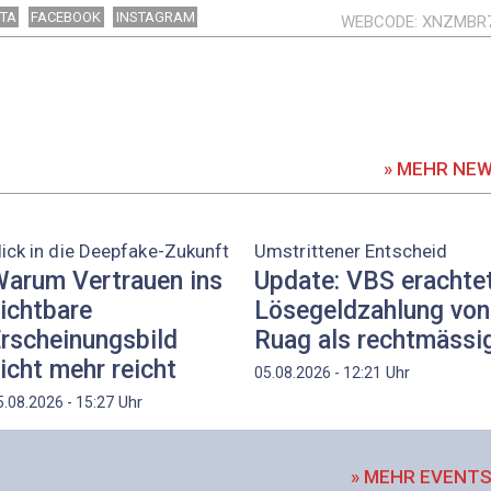
TA
FACEBOOK
INSTAGRAM
WEBCODE
XNZMBR
» MEHR NE
lick in die Deepfake-Zukunft
Umstrittener Entscheid
arum Vertrauen ins
Update: VBS erachte
ichtbare
Lösegeldzahlung von
rscheinungsbild
Ruag als rechtmässi
icht mehr reicht
Uhr
05.08.2026 - 12:21
Uhr
5.08.2026 - 15:27
» MEHR EVENT