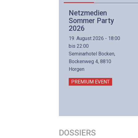
Netzwerk- und
Netzmedien
Internettechnologie
Sommer Party
Aufbaukurs
2026
(Präsenzkurs)
19. August 2026 - 18:00
8. November 2026 - 8:30
bis 22:00
is 17:00
Seminarhotel Bocken,
lltron AG
Bockenweg 4, 8810
intermättlistrasse 3
Horgen
506 Mägenwil
PREMIUM EVENT
PREMIUM EVENT
DOSSIERS