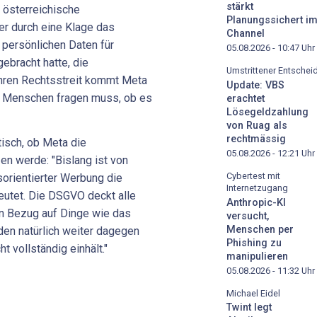
stärkt
r österreichische
Planungssichert i
er durch eine Klage das
Channel
persönlichen Daten für
05.08.2026 - 10:47
Uhr
ebracht hatte, die
Umstrittener Entschei
ahren Rechtsstreit kommt Meta
Update: VBS
e Menschen fragen muss, ob es
erachtet
Lösegeldzahlung
von Ruag als
rechtmässig
isch, ob Meta die
05.08.2026 - 12:21
Uhr
n werde: "Bislang ist von
Cybertest mit
sorientierter Werbung die
Internetzugang
eutet. Die DSGVO deckt alle
Anthropic-KI
in Bezug auf Dinge wie das
versucht,
Menschen per
rden natürlich weiter dagegen
Phishing zu
 vollständig einhält."
manipulieren
05.08.2026 - 11:32
Uhr
Michael Eidel
Twint legt