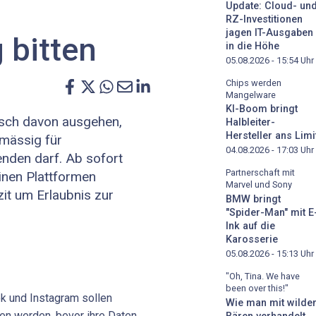
m
Update: Cloud- un
RZ-Investitionen
jagen IT-Ausgaben
bitten
in die Höhe
05.08.2026 - 15:54
Uhr
Chips werden
Mangelware
KI-Boom bringt
isch davon ausgehen,
Halbleiter-
Hersteller ans Limi
mässig für
04.08.2026 - 17:03
Uhr
nden darf. Ab sofort
Partnerschaft mit
nen Plattformen
Marvel und Sony
it um Erlaubnis zur
BMW bringt
"Spider-Man" mit E
Ink auf die
Karosserie
05.08.2026 - 15:13
Uhr
"Oh, Tina. We have
been over this!"
k und Instagram sollen
Wie man mit wilde
en werden, bevor ihre Daten