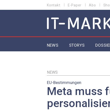
Direkt
Kontakt
E-Paper
Abo
Sho
HEADER
zum
MENU
Inhalt
MAIN NAVIGATION
NEWS
STORYS
DOSSIE
IoT
5G
NEWS
EU-Bestimmungen
Secur
Meta muss f
EU-D
personalisie