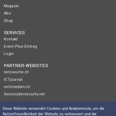
Magazin
Abo
Shop
SERVICES
Kontakt
Event-Plus-Eintrag
Login
PARTNER-WEBSITES
netzwoche.ch
ICTjournal
netzmedien.ch
Swisscybersecurity.net
© NETZMEDIEN AG 2026
Diese Website verwendet Cookies und Analysetools, um die
Impressum
Nutzerfreundlichkeit der Website zu verbessern und die