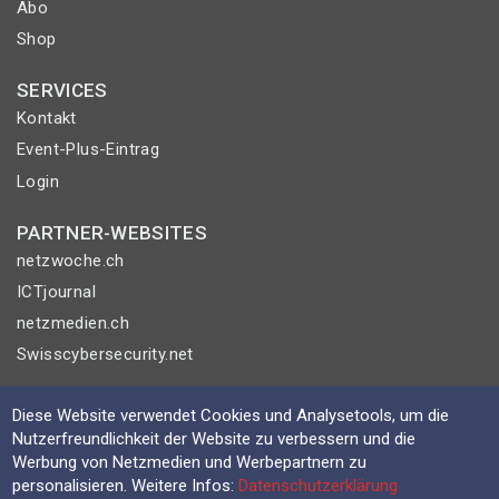
Abo
Shop
SERVICES
Kontakt
Event-Plus-Eintrag
Login
PARTNER-WEBSITES
netzwoche.ch
ICTjournal
netzmedien.ch
Swisscybersecurity.net
© NETZMEDIEN AG 2026
Diese Website verwendet Cookies und Analysetools, um die
Impressum
Nutzerfreundlichkeit der Website zu verbessern und die
Werbung von Netzmedien und Werbepartnern zu
AGB
personalisieren. Weitere Infos:
Datenschutzerklärung
Nutzungsbestimmungen