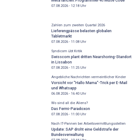
Meta lanciert Programmier-KI Muse Code
07.08.2026 - 12:18
Uhr
Zahlen zum zweiten Quartal 2026
Lieferengpässe belasten globalen
Tabletmarkt
07.08.2026 - 11:08
Uhr
Syndicom übt Kritik
Swisscom plant dritten Nearshoring-Standort
in Lissabon
07.08.2026 - 11:25
Uhr
Angebliche Nachrichten vermeintlicher Kinder
Vorsicht vor "Hallo Mama"-Trick per E-Mail
und Whatsapp
06.08.2026 - 16:40
Uhr
Wo sind all die Aliens?
Das Fermi-Paradoxon
07.08.2026 - 11:00
Uhr
Nach IT-Pannen bei Arbeitsvermittlungsstellen
Update: SAP droht eine Geldstrafe der
Bundesverwaltung