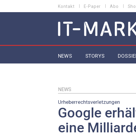
Direkt
Kontakt
E-Paper
Abo
Sho
HEADER
zum
MENU
Inhalt
MAIN NAVIGATION
NEWS
STORYS
DOSSIE
IoT
5G
NEWS
Urheberrechtsverletzungen
Secur
Google erhäl
EU-D
eine Milliard