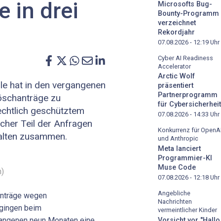
 in drei
Microsofts Bug-
Bounty-Programm
verzeichnet
Rekordjahr
07.08.2026 - 12:19
Uhr
Cyber AI Readiness
Accelerator
Arctic Wolf
e hat in den vergangenen
präsentiert
Partnerprogramm
öschanträge zu
für Cybersicherheit
echtlich geschütztem
07.08.2026 - 14:33
Uhr
licher Teil der Anfragen
Konkurrenz für OpenA
halten zusammen.
und Anthropic
Meta lanciert
Programmier-KI
Muse Code
m)
07.08.2026 - 12:18
Uhr
Angebliche
anträge wegen
Nachrichten
 gingen beim
vermeintlicher Kinder
gangenen neun Monaten eine
Vorsicht vor "Hallo