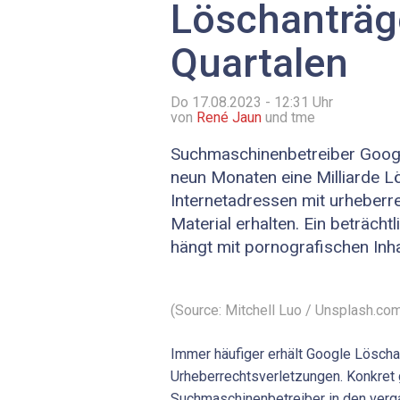
Löschanträge
Quartalen
Do 17.08.2023 - 12:31
Uhr
von
René Jaun
und tme
Suchmaschinenbetreiber Googl
neun Monaten eine Milliarde L
Internetadressen mit urheberr
Material erhalten. Ein beträcht
hängt mit pornografischen In
(Source: Mitchell Luo / Unsplash.co
Immer häufiger erhält Google Lösch
Urheberrechtsverletzungen. Konkret
Suchmaschinenbetreiber in den ver