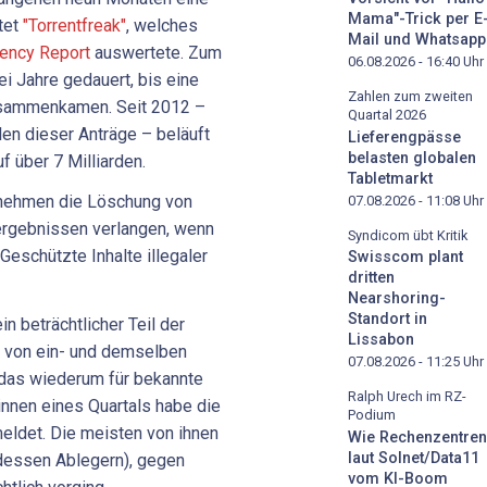
Mama"-Trick per E
tet
"Torrentfreak"
, welches
Mail und Whatsapp
ency Report
auswertete. Zum
06.08.2026 - 16:40
Uhr
ei Jahre gedauert, bis eine
Zahlen zum zweiten
usammenkamen. Seit 2012 –
Quartal 2026
en dieser Anträge – beläuft
Lieferengpässe
belasten globalen
f über 7 Milliarden.
Tabletmarkt
nehmen die Löschung von
07.08.2026 - 11:08
Uhr
ergebnissen verlangen, wenn
Syndicom übt Kritik
Geschützte Inhalte illegaler
Swisscom plant
dritten
Nearshoring-
Standort in
in beträchtlicher Teil der
Lissabon
e von ein- und demselben
07.08.2026 - 11:25
Uhr
das wiederum für bekannte
Ralph Urech im RZ-
innen eines Quartals habe die
Podium
meldet. Die meisten von ihnen
Wie Rechenzentren
laut Solnet/Data11
 dessen Ablegern), gegen
vom KI-Boom