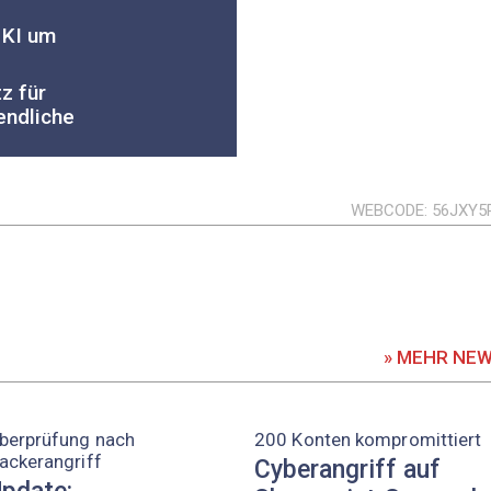
 KI um
z für
endliche
WEBCODE
56JXY5
» MEHR NE
berprüfung nach
200 Konten kompromittiert
ackerangriff
Cyberangriff auf