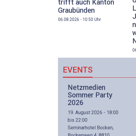
U
trifft auch Kanton
L
Graubünden
J
Uhr
06.08.2026 - 10:50
n
w
N
0
EVENTS
Netzwerk- und
Netzmedien
Internettechnologie
Sommer Party
Aufbaukurs
2026
(Präsenzkurs)
19. August 2026 - 18:00
8. November 2026 - 8:30
bis 22:00
is 17:00
Seminarhotel Bocken,
lltron AG
Bockenweg 4, 8810