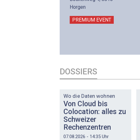
intermättlistrasse 3
Horgen
506 Mägenwil
PREMIUM EVENT
PREMIUM EVENT
DOSSIERS
DOSSIER
Wo die Daten wohnen
Von Cloud bis
Colocation: alles zu
Schweizer
Rechenzentren
07.08.2026 - 14:35 Uhr