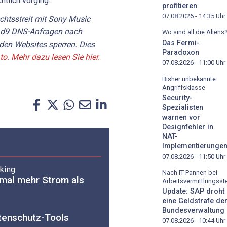
tlich vorging.
profitieren
07.08.2026 - 14:35
Uhr
chtsstreit mit Sony Music
ad9 DNS-Anfragen nach
Wo sind all die Aliens
Das Fermi-
den Websites sperren. Dies
Paradoxon
to.
Mehr dazu lesen Sie hier.
07.08.2026 - 11:00
Uhr
Bisher unbekannte
Angriffsklasse
Security-
Spezialisten
warnen vor
Designfehler in
NAT-
Implementierunge
07.08.2026 - 11:50
Uhr
king
Nach IT-Pannen bei
-mal mehr Strom als
Arbeitsvermittlungsste
Update: SAP droht
eine Geldstrafe de
Bundesverwaltung
tenschutz-Tools
07.08.2026 - 10:44
Uhr