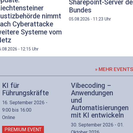
pdate:
Sharepoint-Server d
iechtensteiner
Bundes
ustizbehörde nimmt
Uhr
05.08.2026 - 11:23
ach Cyberattacke
eitere Systeme vom
etz
Uhr
6.08.2026 - 12:15
» MEHR EVENT
KI für
Vibecoding –
Führungskräfte
Anwendungen
und
16. September 2026 -
Automatisierungen
9:00 bis 16:00
mit KI entwickeln
Online
30. September 2026 - 01.
PREMIUM EVENT
Oktober 2026