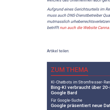
welches das Unternehmen auch gerich
Aufgrund eines Gerichtsurteils im Re
muss
auch
DNS-Dienstbetreiber Qu
mutmasslich urheberrechtsverletzen
betrifft
nun auch die Website Canna.
Artikel teilen:
ZUM THEMA
KI-Chatbots im Stromfresser-Ran
Bing-KI verbraucht über 20
Google Bard
Für Google-Suche
Google präsentiert neue Da