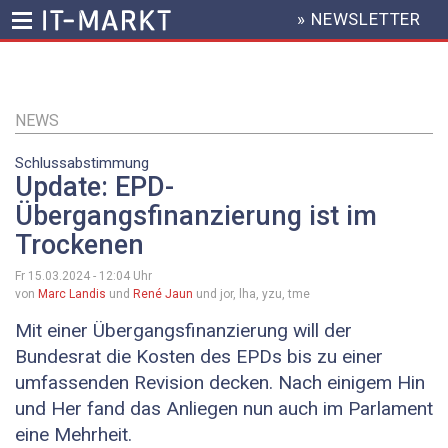
» NEWSLETTER
HEADER
MENU
Direkt
zum
Inhalt
NEWS
Schlussabstimmung
Update: EPD-
Übergangsfinanzierung ist im
Trockenen
Fr 15.03.2024 - 12:04
Uhr
von
Marc Landis
und
René Jaun
und jor, lha, yzu, tme
Mit einer Übergangsfinanzierung will der
Bundesrat die Kosten des EPDs bis zu einer
umfassenden Revision decken. Nach einigem Hin
und Her fand das Anliegen nun auch im Parlament
eine Mehrheit.