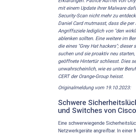
Erklärungen: Patrice Auffret von On
mit einem Update ihrer Malware dafü
Security-Scan nicht mehr zu entdecke
Daniel Card mutmasst, dass die per 
Angriffsziele lediglich von "den wirk
ablenken sollten. Eine weitere im Beri
die eines "Grey Hat hackers"; dieser s
suchen und sie proaktiv neu starten
geöffnete Hintertür schliesst. Dies s
unwahrscheinlich, wie es unter Ber
CERT der Orange-Group heisst.
Originalmeldung vom 19.10.2023:
Schwere Sicherheitslüc
und Switches von Cisc
Eine schwerwiegende Sicherheitslü
Netzwerkgeräte angreifbar. In einer 