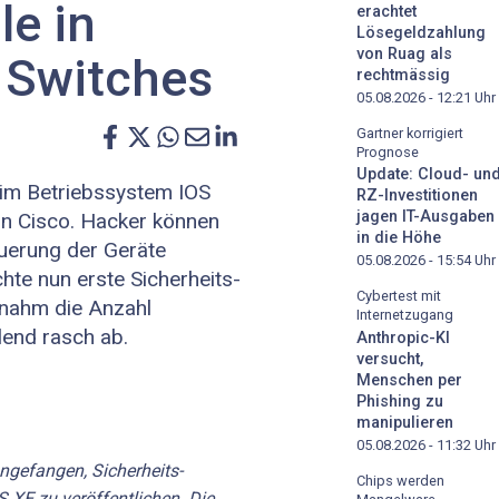
le in
erachtet
Lösegeldzahlung
von Ruag als
 Switches
rechtmässig
05.08.2026 - 12:21
Uhr
Gartner korrigiert
Prognose
Update: Cloud- un
 im Betriebssystem IOS
RZ-Investitionen
jagen IT-Ausgaben
n Cisco. Hacker können
in die Höhe
euerung der Geräte
05.08.2026 - 15:54
Uhr
hte nun erste Sicherheits-
Cybertest mit
 nahm die Anzahl
Internetzugang
lend rasch ab.
Anthropic-KI
versucht,
Menschen per
Phishing zu
manipulieren
05.08.2026 - 11:32
Uhr
ngefangen, Sicherheits-
Chips werden
 XE zu veröffentlichen. Die