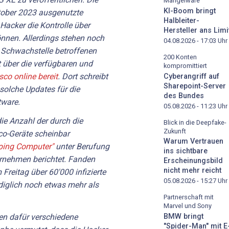
Mangelware
KI-Boom bringt
ktober 2023 ausgenutzte
Halbleiter-
 Hacker die Kontrolle über
Hersteller ans Limi
nen. Allerdings stehen noch
04.08.2026 - 17:03
Uhr
r Schwachstelle betroffenen
200 Konten
t über die verfügbaren und
kompromittiert
isco online bereit
. Dort schreibt
Cyberangriff auf
Sharepoint-Server
e solche Updates für die
des Bundes
tware.
05.08.2026 - 11:23
Uhr
die Anzahl der durch die
Blick in die Deepfake-
Zukunft
co-Geräte scheinbar
Warum Vertrauen
ping Computer"
unter Berufung
ins sichtbare
ernehmen berichtet. Fanden
Erscheinungsbild
nicht mehr reicht
Freitag über 60'000 infizierte
05.08.2026 - 15:27
Uhr
ediglich noch etwas mehr als
Partnerschaft mit
Marvel und Sony
ben dafür verschiedene
BMW bringt
"Spider-Man" mit E