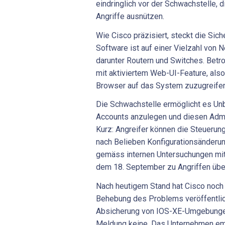
eindringlich vor der Schwachstelle, d
Angriffe ausnützen.
Wie Cisco präzisiert, steckt die Sich
Software ist auf einer Vielzahl von N
darunter Routern und Switches. Betrof
mit aktiviertem Web-UI-Feature, also
Browser auf das System zuzugreifen
Die Schwachstelle ermöglicht es Un
Accounts anzulegen und diesen Admin
Kurz: Angreifer können die Steuerun
nach Belieben Konfigurationsänder
gemäss internen Untersuchungen mitt
dem 18. September zu Angriffen über
Nach heutigem Stand hat Cisco noch 
Behebung des Problems veröffentlic
Absicherung von IOS-XE-Umgebungen 
Meldung keine. Das Unternehmen emp