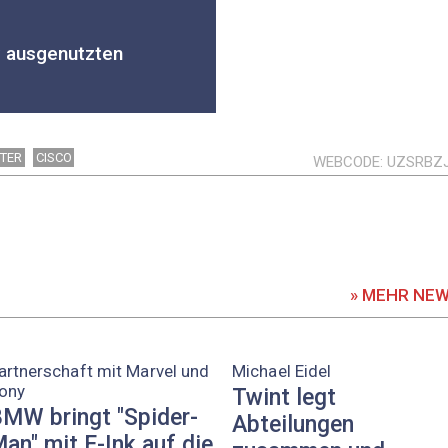
v ausgenutzten
TER
CISCO
WEBCODE
UZSRBZ
» MEHR NE
artnerschaft mit Marvel und
Michael Eidel
ony
Twint legt
MW bringt "Spider-
Abteilungen
an" mit E-Ink auf die