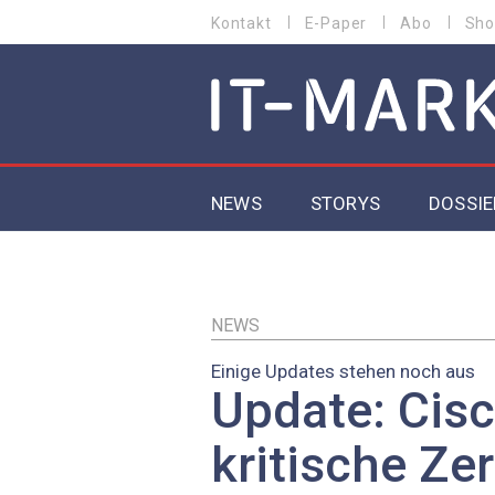
Direkt
Kontakt
E-Paper
Abo
Sho
HEADER
zum
MENU
Inhalt
MAIN NAVIGATION
NEWS
STORYS
DOSSIE
IoT
5G
NEWS
Einige Updates stehen noch aus
Secur
Update: Cisc
EU-D
kritische Ze