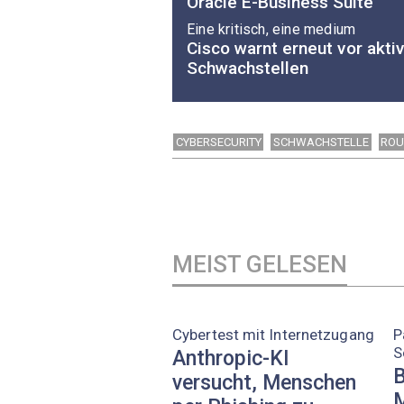
Oracle E-Business Suite
Eine kritisch, eine medium
Cisco warnt erneut vor akti
Schwachstellen
CYBERSECURITY
SCHWACHSTELLE
ROU
MEIST GELESEN
Cybertest mit Internetzugang
P
S
Anthropic-KI
B
versucht, Menschen
M