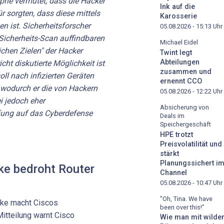
yphe vermutet, dass die Hacker
Ink auf die
r sorgten, dass diese mittels
Karosserie
n ist. Sicherheitsforscher
05.08.2026 - 15:13
Uhr
Sicherheits-Scan auffindbaren
Michael Eidel
lichen Zielen" der Hacker
Twint legt
Abteilungen
cht diskutierte Möglichkeit ist
zusammen und
oll nach infizierten Geräten
ernennt CCO
, wodurch er die von Hackern
05.08.2026 - 12:22
Uhr
ei jedoch eher
Absicherung von
ufung auf das Cyberdefense
Deals im
Speichergeschäft
HPE trotzt
Preisvolatilität und
stärkt
Planungssichert i
ke bedroht Router
Channel
o
05.08.2026 - 10:47
Uhr
"Oh, Tina. We have
cke macht Ciscos
been over this!"
Mitteilung warnt Cisco
Wie man mit wilde