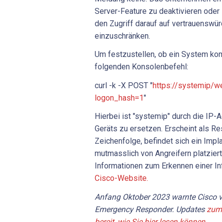
Server-Feature zu deaktivieren oder 
den Zugriff darauf auf vertrauenswü
einzuschränken.
Um festzustellen, ob ein System komp
folgenden Konsolenbefehl:
curl -k -X POST "
https://systemip/w
logon_hash=1
"
Hierbei ist "systemip" durch die IP
Geräts zu ersetzen. Erscheint als R
Zeichenfolge, befindet sich ein Imp
mutmasslich von Angreifern platzier
Informationen zum Erkennen einer In
Cisco-Website.
Anfang Oktober 2023 warnte Cisco vo
Emergency Responder. Updates
zum 
bereit, wie Sie hier lesen können.