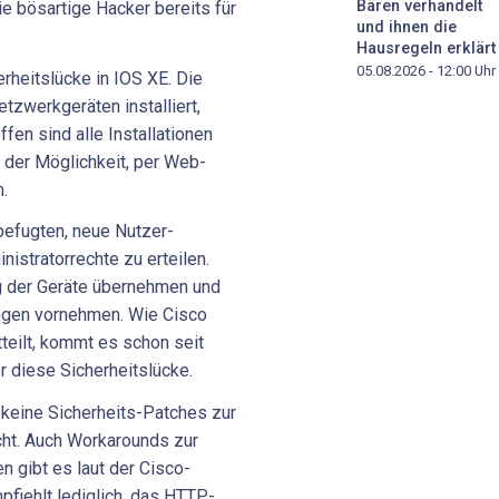
Bären verhandelt
ie bösartige Hacker bereits für
und ihnen die
Hausregeln erklärt
05.08.2026 - 12:00
Uhr
erheitslücke in IOS XE. Die
etzwerkgeräten installiert,
fen sind alle Installationen
 der Möglichkeit, per Web-
.
befugten, neue Nutzer-
istratorrechte zu erteilen.
g der Geräte übernehmen und
ungen vornehmen.
Wie Cisco
eilt, kommt es schon seit
 diese Sicherheitslücke.
keine Sicherheits-Patches zur
ht. Auch Workarounds zur
gibt es laut der Cisco-
fiehlt lediglich, das HTTP-