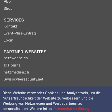
Abo
Shop
SERVICES
Kontakt
Event-Plus-Eintrag
Login
PARTNER-WEBSITES
netzwoche.ch
ICTjournal
netzmedien.ch
Swisscybersecurity.net
© NETZMEDIEN AG 2026
Diese Website verwendet Cookies und Analysetools, um die
Impressum
Nutzerfreundlichkeit der Website zu verbessern und die
Werbung von Netzmedien und Werbepartnern zu
AGB
personalisieren. Weitere Infos:
Datenschutzerklärung
Nutzungsbestimmungen