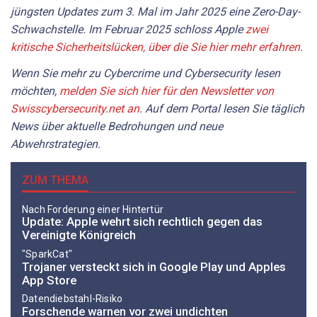
jüngsten Updates zum
3
. Mal im Jahr 2025 eine Zero-Day-
Schwachstelle.
Im Februar 2025 schloss Apple
zwei
kritische Sicherheitslücken, über die Sie hier mehr erfahren
.
Wenn Sie mehr zu Cybercrime und Cybersecurity lesen
möchten,
melden Sie sich hier für den Newsletter von
Swisscybersecurity.net an
. Auf dem Portal
lesen Sie
täglich
News über aktuelle Bedrohungen und neue
Abwehrstrategien.
ZUM THEMA
Nach Forderung einer Hintertür
Update: Apple wehrt sich rechtlich gegen das
Vereinigte Königreich
"SparkCat"
Trojaner versteckt sich in Google Play und Apples
App Store
Datendiebstahl-Risiko
Forschende warnen vor zwei undichten